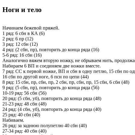
Ноги и тело
Начинаем бежевой пряжей.
1 ряд: 6 сбн в КА (6)
2 ряд: 6 пр (12)
3 ряд: 12 сбн (12)
4 ряд: (2 сбн, пр), повторить до конца ряда (16)
5-6 ряд: 16 сбн (16)
Аналогично вяжем вторую ножку, не обрываем нить, продолжае
Набираем 6 ВП и соединяем две ножки вместе.
7 ряд: СС к первой ножке, ВП и сбн в одну петлю, 15 сбн по од
16 сбн по другой ноге, 6 псн по цепи (44)
8 ряд: 15 сбн, пр, сбн, пр, 2 сбн, пр, сбн, пр, 15 сбн, 6 сбн (48)
9 ряд: (5 сбн, пр), повторить до конца ряда (56)
10-19 ряд: 56 сбн (56)
20 ряд: (5 сбн, уб), повторить до конца ряда (48)
21-23 ряд: 48 сбн (48)
24 ряд: (4 сбн, уб), повторить до конца ряда (40)
25 ряд: 40 сбн (40)
Набиваем.
26 ряд: за заднюю полупетлю 40 сбн (40)
27-34 ряд: 40 сбн (40)