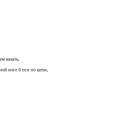
м вязать.
ной ноге 6 псн по цепи,