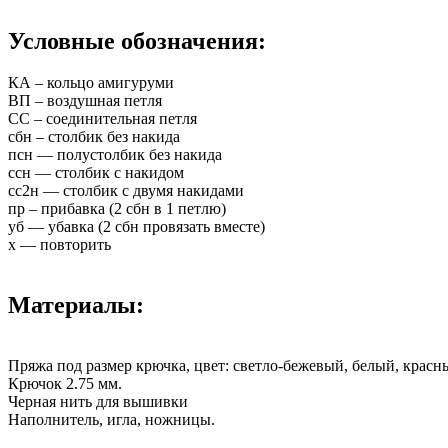
Условные обозначения:
КА – кольцо амигуруми
ВП – воздушная петля
СС – соединительная петля
сбн – столбик без накида
псн — полустолбик без накида
ссн — столбик с накидом
сс2н — столбик с двумя накидами
пр – прибавка (2 сбн в 1 петлю)
уб — убавка (2 сбн провязать вместе)
x — повторить
Материалы:
Пряжа под размер крючка, цвет: светло-бежевый, белый, красн
Крючок 2.75 мм.
Черная нить для вышивки
Наполнитель, игла, ножницы.