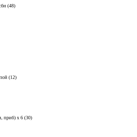
сбн (48)
пой (12)
, приб) х 6 (30)