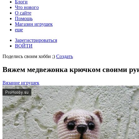
Блоги
Что нового
О сайте
Помощь
Магазин игрушек
еще
Зарегистрироваться
ВОЙТИ
Поделись своим хобби ;)
Создать
Вяжем медвежонка крючком своими ру
Вязание игрушек