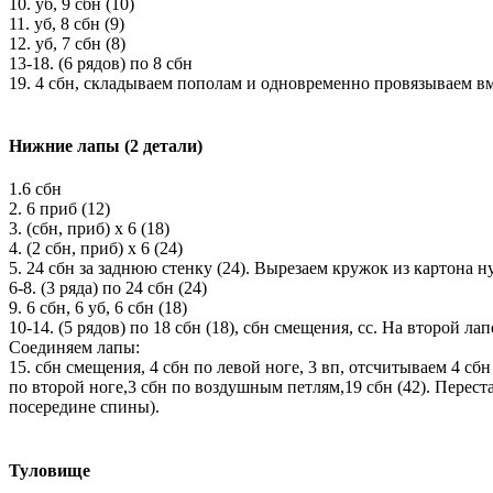
10. уб, 9 сбн (10)
11. уб, 8 сбн (9)
12. уб, 7 сбн (8)
13-18. (6 рядов) по 8 сбн
19. 4 сбн, складываем пополам и одновременно провязываем вм
Нижние лапы (2 детали)
1.6 сбн
2. 6 приб (12)
3. (сбн, приб) х 6 (18)
4. (2 сбн, приб) х 6 (24)
5. 24 сбн за заднюю стенку (24). Вырезаем кружок из картона 
6-8. (3 ряда) по 24 сбн (24)
9. 6 сбн, 6 уб, 6 сбн (18)
10-14. (5 рядов) по 18 сбн (18), сбн смещения, сс. На второй л
Соединяем лапы:
15. сбн смещения, 4 сбн по левой ноге, 3 вп, отсчитываем 4 сб
по второй ноге,3 сбн по воздушным петлям,19 сбн (42). Перест
посередине спины).
Туловище