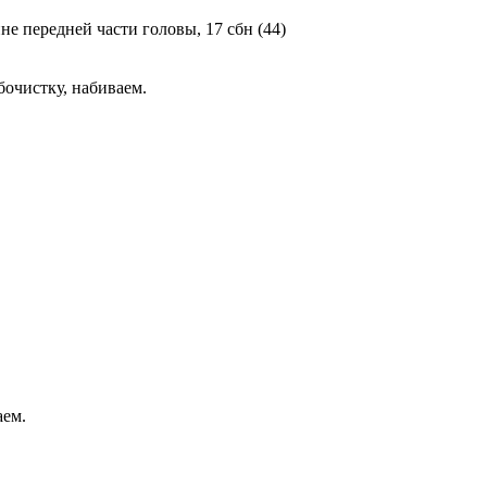
ине передней части головы, 17 сбн (44)
убочистку, набиваем.
аем.