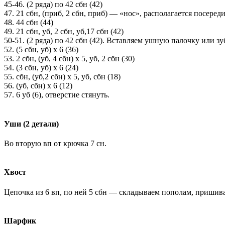
45-46. (2 ряда) по 42 сбн (42)
47. 21 сбн, (приб, 2 сбн, приб) — «нос», располагается посеред
48. 44 сбн (44)
49. 21 сбн, уб, 2 сбн, уб,17 сбн (42)
50-51. (2 ряда) по 42 сбн (42). Вставляем ушную палочку или з
52. (5 сбн, уб) х 6 (36)
53. 2 сбн, (уб, 4 сбн) х 5, уб, 2 сбн (30)
54. (3 сбн, уб) х 6 (24)
55. сбн, (уб,2 сбн) х 5, уб, сбн (18)
56. (уб, сбн) х 6 (12)
57. 6 уб (6), отверстие стянуть.
Уши (2 детали)
Во вторую вп от крючка 7 сн.
Хвост
Цепочка из 6 вп, по ней 5 сбн — складываем пополам, пришив
Шарфик