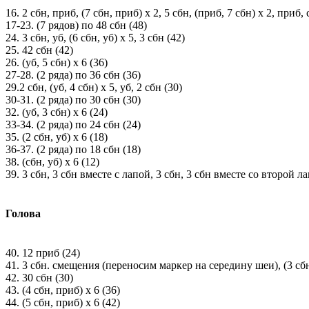
16. 2 сбн, приб, (7 сбн, приб) х 2, 5 сбн, (приб, 7 сбн) х 2, приб, 
17-23. (7 рядов) по 48 сбн (48)
24. 3 сбн, уб, (6 сбн, уб) х 5, 3 сбн (42)
25. 42 сбн (42)
26. (уб, 5 сбн) х 6 (36)
27-28. (2 ряда) по 36 сбн (36)
29.2 сбн, (уб, 4 сбн) х 5, уб, 2 сбн (30)
30-31. (2 ряда) по 30 сбн (30)
32. (уб, 3 сбн) х 6 (24)
33-34. (2 ряда) по 24 сбн (24)
35. (2 сбн, уб) х 6 (18)
36-37. (2 ряда) по 18 сбн (18)
38. (сбн, уб) х 6 (12)
39. 3 сбн, 3 сбн вместе с лапой, 3 сбн, 3 сбн вместе со второй ла
Голова
40. 12 приб (24)
41. 3 сбн. смещения (переносим маркер на середину шеи), (3 сбн
42. 30 сбн (30)
43. (4 сбн, приб) х 6 (36)
44. (5 сбн, приб) х 6 (42)