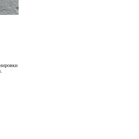
онировки
.