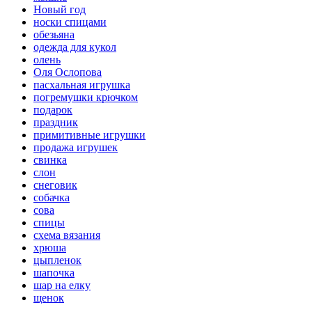
Новый год
носки спицами
обезьяна
одежда для кукол
олень
Оля Ослопова
пасхальная игрушка
погремушки крючком
подарок
праздник
примитивные игрушки
продажа игрушек
свинка
слон
снеговик
собачка
сова
спицы
схема вязания
хрюша
цыпленок
шапочка
шар на елку
щенок