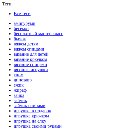
Теги
Все теги
амигуруми
бегемот
бесплатный мастер класс
бычок
вяжем детям
вяжем спицами
вязание для детей
вязание крючком
вязание спицами
вязаные игрушки
гном
динозавр
ежик
жираф
зайка
зайчик
зайчик спицами
игрушка в подарок
игрушка крючком
игрушка на елку
игрушка своими руками