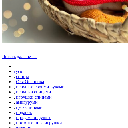
Читать дальше →
гусь
,
спицы
,
Оля Ослопова
,
игрушки своими руками
,
игрушка спицами
,
игрушки спицами
,
амигуруми
,
гусь спицами
,
подарок
,
продажа игрушек
,
примитивные игрушки
,
вязание