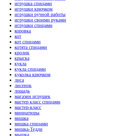
игрушка спицами
игрушки крючком
игрушки ручной работы
игрушки своими руками
игрушки спицами
коровка
кот
кот спицами
котята спицами
кролик
крыска
кукла
кукла спицами
куколка крючком
лиса
лисенок
лошадь
магазин игрушек
мастер класс спицами
мастер-класс
миниатюры
мишка
мишка спицами
мишка-Тедди
мышка