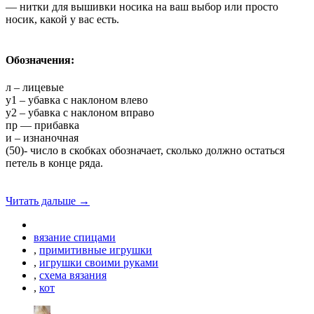
— нитки для вышивки носика на ваш выбор или просто
носик, какой у вас есть.
Обозначения:
л – лицевые
у1 – убавка с наклоном влево
у2 – убавка с наклоном вправо
пр — прибавка
и – изнаночная
(50)- число в скобках обозначает, сколько должно остаться
петель в конце ряда.
Читать дальше →
вязание спицами
,
примитивные игрушки
,
игрушки своими руками
,
схема вязания
,
кот