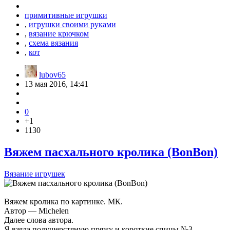
примитивные игрушки
,
игрушки своими руками
,
вязание крючком
,
схема вязания
,
кот
lubov65
13 мая 2016, 14:41
0
+1
1130
Вяжем пасхального кролика (BonBon)
Вязание игрушек
Вяжем кролика по картинке. МК.
Автор — Michelen
Далее слова автора.
Я взяла полушерстяную пряжу и короткие спицы №3.