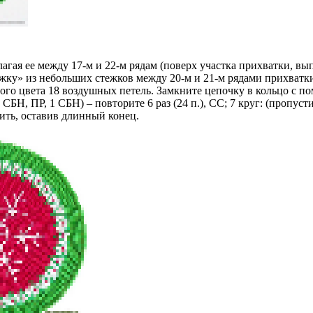
гая ее между 17-м и 22-м рядам (поверх участка прихватки, вы
ожку» из небольших стежков между 20-м и 21-м рядами прихватк
рого цвета 18 воздушных петель. Замкните цепочку в кольцо с 
(1 СБН, ПР, 1 СБН) – повторите 6 раз (24 п.), СС; 7 круг: (проп
нить, оставив длинный конец.