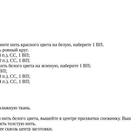
мените нить красного цвета на белую, наберите 1 ВП.
ь ровный круг.
 п.), СС, 1 ВП;
 п.), СС, 1 ВП;
 нить белого цвета на зеленую, наберите 1 ВП;
 ВП;
 п.), СС, 1 ВП;
 п.), СС, 1 ВП;
 влажную ткань.
я нить белого цвета, вышейте в центре прихватки снежинку. В
ить толстую нить.
е сквозь центр заготовки.