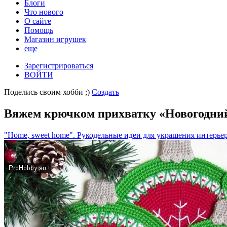
Блоги
Что нового
О сайте
Помощь
Магазин игрушек
еще
Зарегистрироваться
ВОЙТИ
Поделись своим хобби ;)
Создать
Вяжем крючком прихватку «Новогодни
"Home, sweet home". Рукодельные идеи для украшения интерье