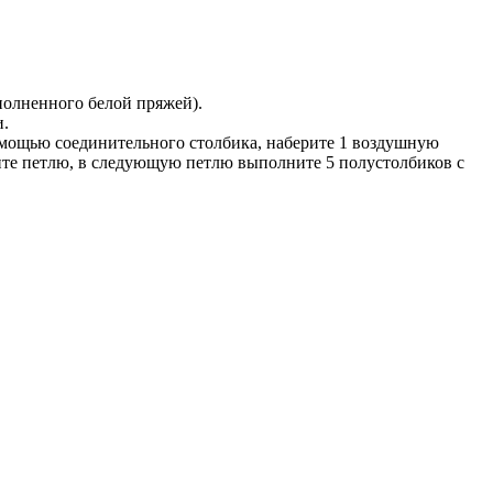
полненного белой пряжей).
и.
помощью соединительного столбика, наберите 1 воздушную
устите петлю, в следующую петлю выполните 5 полустолбиков с