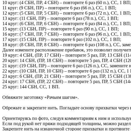
10 круг: (4 СБН, ПР, 4 СБН) – повторите 6 раз (60 п.), СС, 1 ВП;
11 круг: (9 СБН, ПР) – повторите 6 раз (66 п.), СС, 1 ВП;
12 круг: (5 СБН, ПР, 5 СБН) – повторите 6 раз (72 п.), СС, 1 ВП;
13 круг: (11 СБН, ПР) – повторите 6 раз (78 п.), СС, 1 ВП;
14 круг: (6 СБН, ПР, 6 СБН) – повторите 6 раз (84 п.), СС, 1 ВП;
15 круг: (13 СБН, ПР) – повторите 6 раз (90 п.), СС, 1 ВП;
16 круг: (7 СБН, ПР, 7 СБН) – повторите 6 раз (96 п.), СС, 1 ВП;
17 круг: (15 СБН, ПР) – повторите 6 раз (102 п.), СС, 1 ВП;
18 круг: (8 СБН, ПР, 8 СБН) – повторите 6 раз (108 п.), СС, за
Далее измените расположение прибавок, это позволит получит
19 круг: 4 СБН, (ПР, 17 СБН) – повторите 5 раз, ПР, 13 СБН (114
20 круг: 14 СБН, (ПР, 18 СБН) – повторите 5 раз, ПР, 4 СБН (120
21 круг: (19 СБН, ПР) – повторите 6 раз (126 п.), СС, замените
22 круг: (10 СБН, ПР, 10 СБН) – повторите 6 раз (132 п.), СС, 1
23 круг: 6 СБН, (ПР, 21 СБН) – повторите 5 раз, ПР, 15 СБН (138
24 круг: 17 СБН, (ПР, 22 СБН) – повторите 5 раз, ПР, 5 СБН (144
25 круг: 144 СБН, СС, 1 ВП.
Обвяжите заготовку «Рачьим шагом».
Обрежьте и закрепите нить. Погладьте основу прихватки через
Ориентируясь по фото, следуя комментариям к ним и использу
Если под рукой нет пряжи подходящей толщины, можно раздел
Закрепите нить на изнаночной стороне прихватки и протяните е