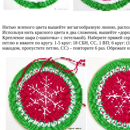
Нитью зеленого цвета вышейте зигзагообразную линию, распола
Используя нить красного цвета в два сложения, вышейте «дор
Крепление шара («шапочка» с петелькой). Наберите пряжей се
петлю и вяжите по кругу. 1-5 круг: 18 СБН, СС, 1 ВП; 6 круг: 
накидом, пропустите петлю, СС) – повторите 6 раз. Обрежьте 