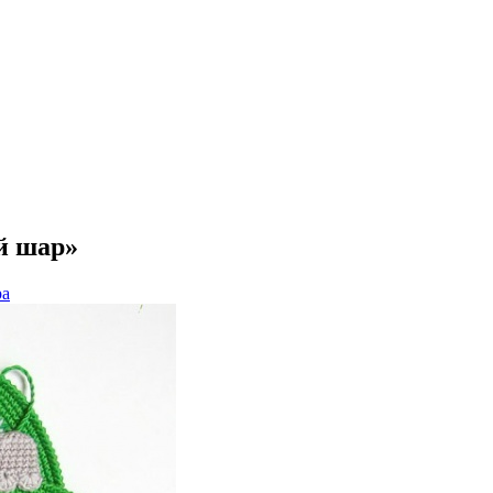
й шар»
ра