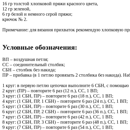
16 гр толстой хлопковой пряжи красного цвета,
12 гр зеленой,
6 гр белой и немного серой пряжи;
крючок № 2.
Примечание: для вязания прихваток рекомендую хлопковую пряж
Условные обозначения:
ВП – воздушная петля;
СС – соединительный столбик;
СБН – столбик без накида;
ПР – прибавка (в 1 петлю провязать 2 столбика без накида). Н
1 круг: в первую петлю цепочки выполните 6 СБН, с помощью 
2 круг: (ПР) – повторите 6 раз (12 п.), СС, 1 ВП;
3 круг: (1 СБН, ПР) – повторите 6 раз (18 п.), СС, 1 ВП;
4 круг: (1 СБН, ПР, 1 СБН) – повторите 6 раз (24 п.), СС, 1 ВП;
5 круг: (3 СБН, ПР) – повторите 6 раз (30 п.), СС, 1 ВП;
6 круг: (2 СБН, ПР, 2 СБН) – повторите 6 раз (36 п.), СС, 1 ВП;
7 круг: (5 СБН, ПР) – повторите 6 раз (42 п.), СС, 1 ВП;
8 круг: (3 СБН, ПР, 3 СБН) – повторите 6 раз (48 п.), СС, 1 ВП;
9 круг: (7 СБН, ПР) – повторите 6 раз (54 п.), СС, 1 ВП;