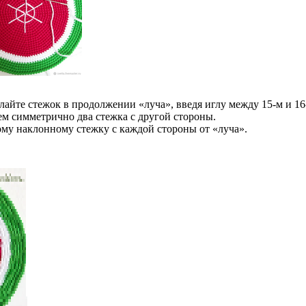
айте стежок в продолжении «луча», введя иглу между 15-м и 16-
ем симметрично два стежка с другой стороны.
ому наклонному стежку с каждой стороны от «луча».