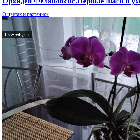
Орхидея Феланопсис.Первые шаги в ухо
О цветах и растениях