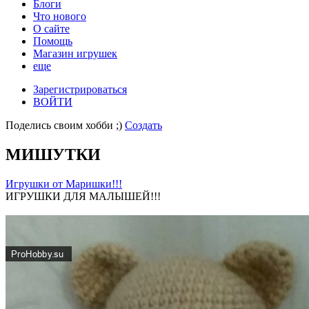
Блоги
Что нового
О сайте
Помощь
Магазин игрушек
еще
Зарегистрироваться
ВОЙТИ
Поделись своим хобби ;)
Создать
МИШУТКИ
Игрушки от Маришки!!!
ИГРУШКИ ДЛЯ МАЛЫШЕЙ!!!