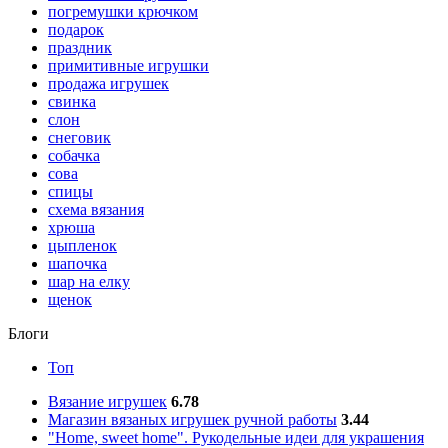
погремушки крючком
подарок
праздник
примитивные игрушки
продажа игрушек
свинка
слон
снеговик
собачка
сова
спицы
схема вязания
хрюша
цыпленок
шапочка
шар на елку
щенок
Блоги
Топ
Вязание игрушек
6.78
Магазин вязаных игрушек ручной работы
3.44
"Home, sweet home". Рукодельные идеи для украшения