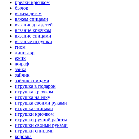
брелки крючком
бычок
вяжем детям
вяжем спицами
вязание для детей
вязание крючком
вязание спицами
вязаные игрушки
гном
динозавр
ежик
жираф
зайка
зайчик
зайчик спицами
игрушка в подарок
игрушка крючком
игрушка на елку
игрушка своими руками
игрушка спицами
игрушки крючком
игрушки ручной работы
игрушки своими руками
игрушки спицами
коровка