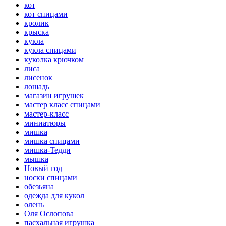
кот
кот спицами
кролик
крыска
кукла
кукла спицами
куколка крючком
лиса
лисенок
лошадь
магазин игрушек
мастер класс спицами
мастер-класс
миниатюры
мишка
мишка спицами
мишка-Тедди
мышка
Новый год
носки спицами
обезьяна
одежда для кукол
олень
Оля Ослопова
пасхальная игрушка