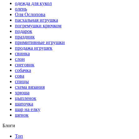
одежда для кукол
олень
Оля Ослопова
пасхальная игрушка
погремушки крючком
подарок
праздник
примитивные игрушки
продажа игрушек
свинка
слон
снеговик
собачка
сова
спицы
схема вязания
хрюша
цыпленок
шапочка
шар на елку
щенок
Блоги
Топ