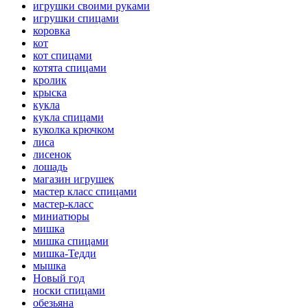
игрушки своими руками
игрушки спицами
коровка
кот
кот спицами
котята спицами
кролик
крыска
кукла
кукла спицами
куколка крючком
лиса
лисенок
лошадь
магазин игрушек
мастер класс спицами
мастер-класс
миниатюры
мишка
мишка спицами
мишка-Тедди
мышка
Новый год
носки спицами
обезьяна