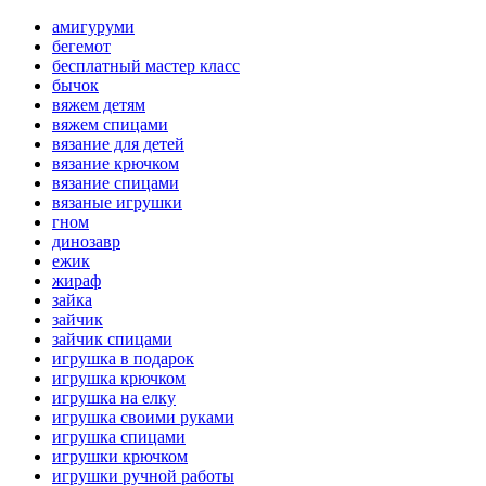
амигуруми
бегемот
бесплатный мастер класс
бычок
вяжем детям
вяжем спицами
вязание для детей
вязание крючком
вязание спицами
вязаные игрушки
гном
динозавр
ежик
жираф
зайка
зайчик
зайчик спицами
игрушка в подарок
игрушка крючком
игрушка на елку
игрушка своими руками
игрушка спицами
игрушки крючком
игрушки ручной работы