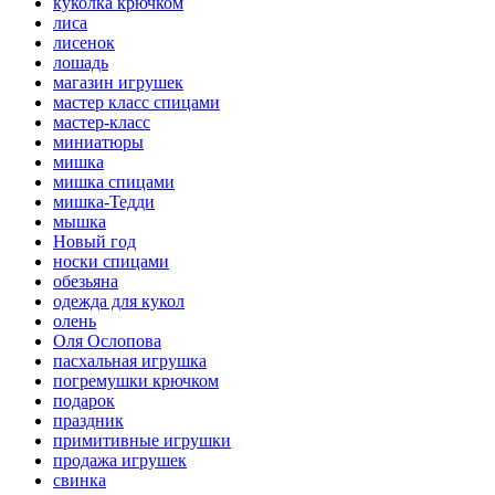
куколка крючком
лиса
лисенок
лошадь
магазин игрушек
мастер класс спицами
мастер-класс
миниатюры
мишка
мишка спицами
мишка-Тедди
мышка
Новый год
носки спицами
обезьяна
одежда для кукол
олень
Оля Ослопова
пасхальная игрушка
погремушки крючком
подарок
праздник
примитивные игрушки
продажа игрушек
свинка