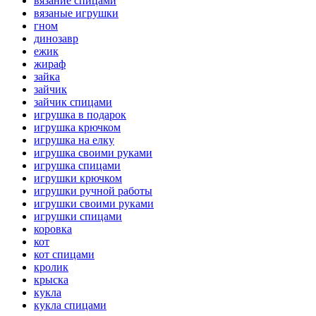
вязание спицами
вязаные игрушки
гном
динозавр
ежик
жираф
зайка
зайчик
зайчик спицами
игрушка в подарок
игрушка крючком
игрушка на елку
игрушка своими руками
игрушка спицами
игрушки крючком
игрушки ручной работы
игрушки своими руками
игрушки спицами
коровка
кот
кот спицами
кролик
крыска
кукла
кукла спицами