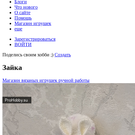
Блоги
Что нового
О сайте
Помощь
Магазин игрушек
еще
Зарегистрироваться
ВОЙТИ
Поделись своим хобби ;)
Создать
Зайка
Магазин вязаных игрушек ручной работы