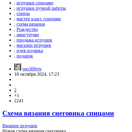
,
игрушки спицами
,
игрушки ручной работы
,
спицы
,
мастер класс спицами
,
схема вязания
,
Рождество
,
амигуруми
,
продажа игрушек
,
магазин игрушек
,
идея подарка
,
подарок
oso369viv
18 октября 2024, 17:23
2
+1
2241
Схема вязания снеговика спицами
Вязание игрушек
Новая схема вязания снеговика.