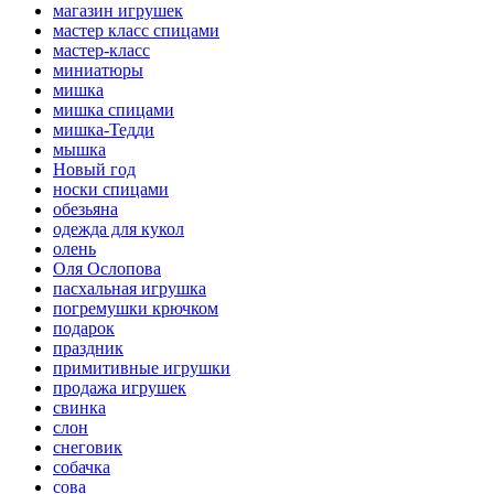
магазин игрушек
мастер класс спицами
мастер-класс
миниатюры
мишка
мишка спицами
мишка-Тедди
мышка
Новый год
носки спицами
обезьяна
одежда для кукол
олень
Оля Ослопова
пасхальная игрушка
погремушки крючком
подарок
праздник
примитивные игрушки
продажа игрушек
свинка
слон
снеговик
собачка
сова