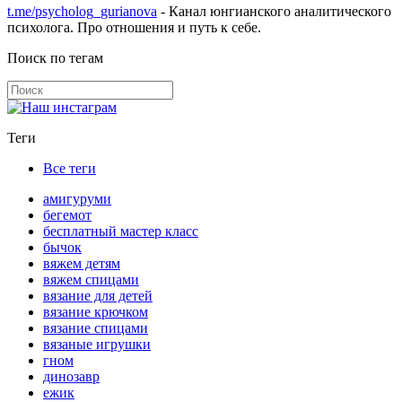
t.me/psycholog_gurianova
- Канал юнгианского аналитического
психолога. Про отношения и путь к себе.
Поиск по тегам
Теги
Все теги
амигуруми
бегемот
бесплатный мастер класс
бычок
вяжем детям
вяжем спицами
вязание для детей
вязание крючком
вязание спицами
вязаные игрушки
гном
динозавр
ежик