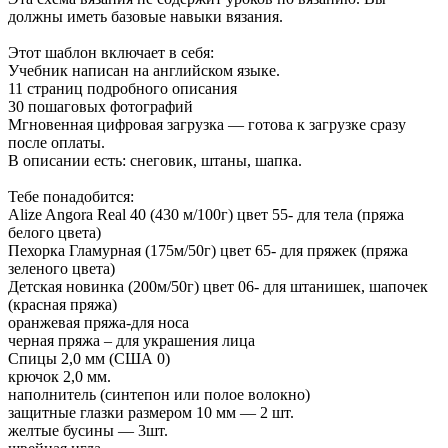
должны иметь базовые навыки вязания.
Этот шаблон включает в себя:
Учебник написан на английском языке.
11 страниц подробного описания
30 пошаговых фотографий
Мгновенная цифровая загрузка — готова к загрузке сразу
после оплаты.
В описании есть: снеговик, штаны, шапка.
Тебе понадобится:
Alize Angora Real 40 (430 м/100г) цвет 55- для тела (пряжа
белого цвета)
Пехорка Гламурная (175м/50г) цвет 65- для пряжек (пряжа
зеленого цвета)
Детская новинка (200м/50г) цвет 06- для штанишек, шапочек
(красная пряжа)
оранжевая пряжа-для носа
черная пряжа – для украшения лица
Спицы 2,0 мм (США 0)
крючок 2,0 мм.
наполнитель (синтепон или полое волокно)
защитные глазки размером 10 мм — 2 шт.
желтые бусины — 3шт.