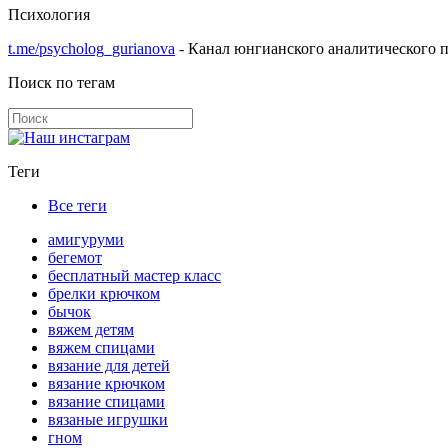
Психология
t.me/psycholog_gurianova
- Канал юнгианского аналитического п
Поиск по тегам
Теги
Все теги
амигуруми
бегемот
бесплатный мастер класс
брелки крючком
бычок
вяжем детям
вяжем спицами
вязание для детей
вязание крючком
вязание спицами
вязаные игрушки
гном