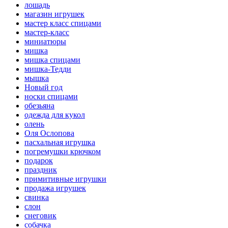
лошадь
магазин игрушек
мастер класс спицами
мастер-класс
миниатюры
мишка
мишка спицами
мишка-Тедди
мышка
Новый год
носки спицами
обезьяна
одежда для кукол
олень
Оля Ослопова
пасхальная игрушка
погремушки крючком
подарок
праздник
примитивные игрушки
продажа игрушек
свинка
слон
снеговик
собачка