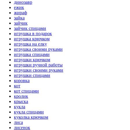
динозавр
ежик
жираф
зайка
зайчик
зайчик спицами
игрушка в подарок
игрушка крючком
игрушка на елку
игрушка своими руками
игрушка спицами
игрушки крючком
игрушки ручной работы
игрушки своими руками
игрушки спицами
коровка
кот
кот спицами
кролик
крыска
кукла
кукла спицами
куколка крючком
лиса
лисенок