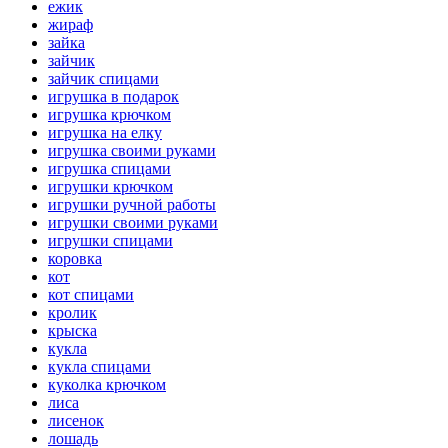
ежик
жираф
зайка
зайчик
зайчик спицами
игрушка в подарок
игрушка крючком
игрушка на елку
игрушка своими руками
игрушка спицами
игрушки крючком
игрушки ручной работы
игрушки своими руками
игрушки спицами
коровка
кот
кот спицами
кролик
крыска
кукла
кукла спицами
куколка крючком
лиса
лисенок
лошадь