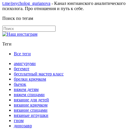
t.me/psycholog_gurianova
- Канал юнгианского аналитического
психолога. Про отношения и путь к себе.
Поиск по тегам
Теги
Все теги
амигуруми
бегемот
бесплатный мастер класс
брелки крючком
бычок
вяжем детям
вяжем спицами
вязание для детей
вязание крючком
вязание спицами
вязаные игрушки
гном
динозавр