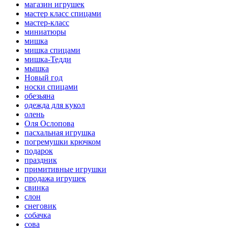
магазин игрушек
мастер класс спицами
мастер-класс
миниатюры
мишка
мишка спицами
мишка-Тедди
мышка
Новый год
носки спицами
обезьяна
одежда для кукол
олень
Оля Ослопова
пасхальная игрушка
погремушки крючком
подарок
праздник
примитивные игрушки
продажа игрушек
свинка
слон
снеговик
собачка
сова