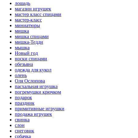
лошадь
магазин игрушек
мастер класс спицами
мастер-класс
миниатюры
мишка
мишка спицами
мишка-Тедди
мышка
Новый год
носки спицами
обезьяна
одежда для кукол
олень
Оля Ослопова
пасхальная игрушка
погремушки крючком
подарок
праздник
примитивные игрушки
продажа игрушек
свинка
слон
снеговик
собачка