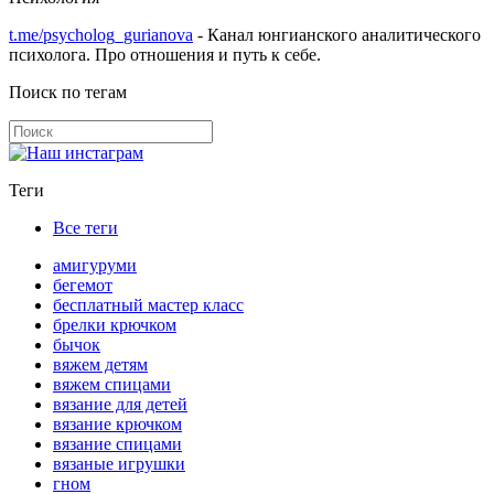
t.me/psycholog_gurianova
- Канал юнгианского аналитического
психолога. Про отношения и путь к себе.
Поиск по тегам
Теги
Все теги
амигуруми
бегемот
бесплатный мастер класс
брелки крючком
бычок
вяжем детям
вяжем спицами
вязание для детей
вязание крючком
вязание спицами
вязаные игрушки
гном