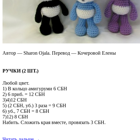
Автор — Sharon Ojala. Перевод — Кочеровой Елены
РУЧКИ (2 ШТ.)
Любой цвет.
1) В кольцо амигуруми 6 СБН
2) 6 приб. = 12 СБН
3)­4)12 СБН
5) (2 СБН, уб.) 3 раза = 9 СБН
6) уб., 7 СБН = 8 СБН
7)­12) 8 СБН
Набить. Сложить края вместе, провязать 3 СБН.
Читать дальше →