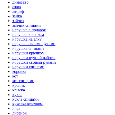
динозавр
ежик
жираф
зайка
зайчик
зайчик спицами
игрушка в подарок
игрушка крючком
игрушка на елку
игрушка своими руками
игрушка спицами
игрушки крючком
игрушки ручной работы
игрушки своими руками
игрушки спицами
коровка
кот
кот спицами
кролик
крыска
кукла
кукла спицами
куколка крючком
лиса
лисенок