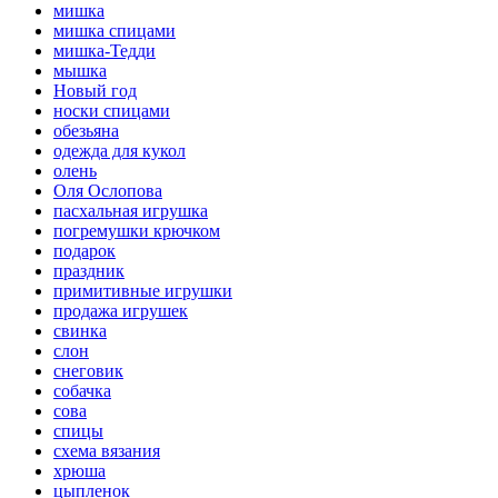
мишка
мишка спицами
мишка-Тедди
мышка
Новый год
носки спицами
обезьяна
одежда для кукол
олень
Оля Ослопова
пасхальная игрушка
погремушки крючком
подарок
праздник
примитивные игрушки
продажа игрушек
свинка
слон
снеговик
собачка
сова
спицы
схема вязания
хрюша
цыпленок