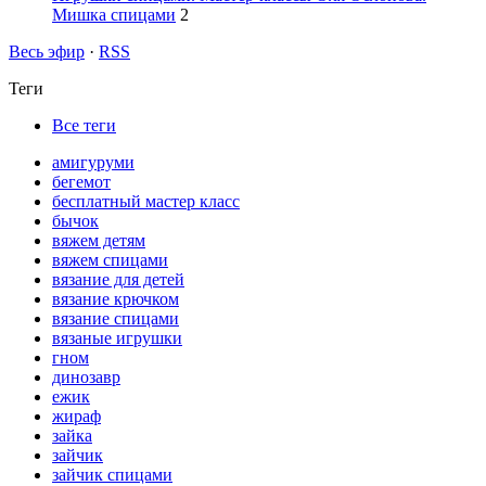
Мишка спицами
2
Весь эфир
·
RSS
Теги
Все теги
амигуруми
бегемот
бесплатный мастер класс
бычок
вяжем детям
вяжем спицами
вязание для детей
вязание крючком
вязание спицами
вязаные игрушки
гном
динозавр
ежик
жираф
зайка
зайчик
зайчик спицами