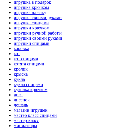
игрушка в подарок
игрушка крючком
игрушка на елку
игрушка своими руками
игрушка спицами
игрушки крючком
игрушки ручной работы
игрушки своими руками
игрушки спицами
коровка
кот
кот спицами
котята спицами
кролик
крыска
кукла
кукла спицами
куколка крючком
лиса
лисенок
лошадь
магазин игрушек
мастер класс спицами
мастер-класс
миниатюры