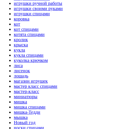
игрушки ручной работы
игрушки своими руками
игрушки спицами
коровка
кот
кот спицами
котята спицами
кролик
крыска
кукла
кукла спицами
куколка крючком
лиса
лисенок
лошадь
магазин игрушек
мастер класс спицами
мастер-класс
миниатюры
мишка
мишка спицами
мишка-Тедди
мышка
Новый год
носки спицами