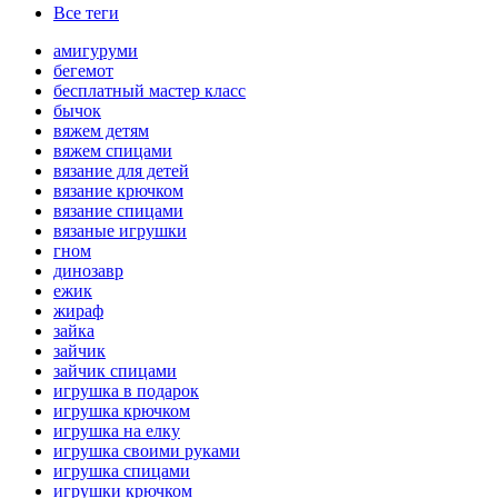
Все теги
амигуруми
бегемот
бесплатный мастер класс
бычок
вяжем детям
вяжем спицами
вязание для детей
вязание крючком
вязание спицами
вязаные игрушки
гном
динозавр
ежик
жираф
зайка
зайчик
зайчик спицами
игрушка в подарок
игрушка крючком
игрушка на елку
игрушка своими руками
игрушка спицами
игрушки крючком