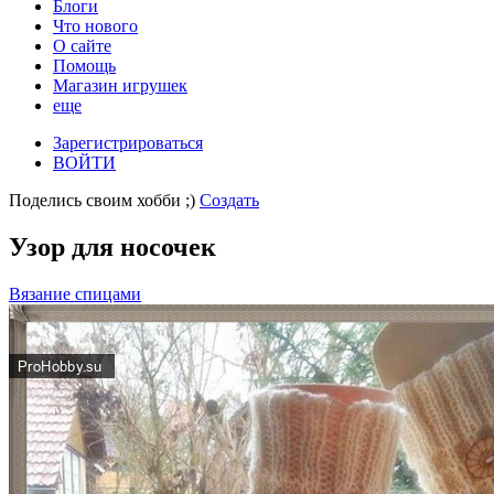
Блоги
Что нового
О сайте
Помощь
Магазин игрушек
еще
Зарегистрироваться
ВОЙТИ
Поделись своим хобби ;)
Создать
Узор для носочек
Вязание спицами