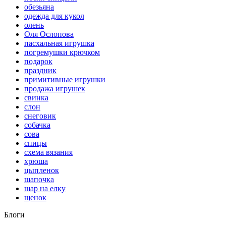
обезьяна
одежда для кукол
олень
Оля Ослопова
пасхальная игрушка
погремушки крючком
подарок
праздник
примитивные игрушки
продажа игрушек
свинка
слон
снеговик
собачка
сова
спицы
схема вязания
хрюша
цыпленок
шапочка
шар на елку
щенок
Блоги