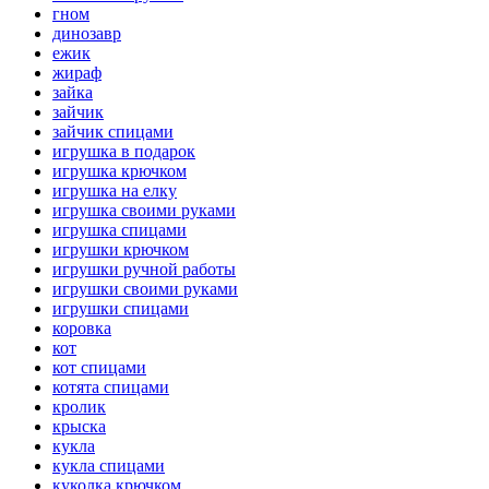
гном
динозавр
ежик
жираф
зайка
зайчик
зайчик спицами
игрушка в подарок
игрушка крючком
игрушка на елку
игрушка своими руками
игрушка спицами
игрушки крючком
игрушки ручной работы
игрушки своими руками
игрушки спицами
коровка
кот
кот спицами
котята спицами
кролик
крыска
кукла
кукла спицами
куколка крючком