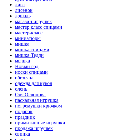
лиса
лисенок
лошадь
магазин игрушек
мастер класс спицами
мастер-класс
миниатюры
мишка
мишка спицами
мишка-Тедди
мышка
Новый год
носки спицами
обезьяна
одежда для кукол
олень
Оля Ослопова
пасхальная игрушка
погремушки крючком
подарок
праздник
примитивные игрушки
продажа игрушек
свинка
слон