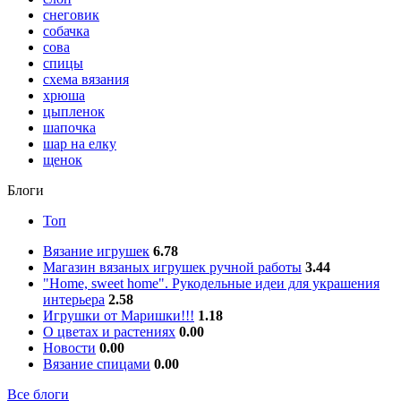
снеговик
собачка
сова
спицы
схема вязания
хрюша
цыпленок
шапочка
шар на елку
щенок
Блоги
Топ
Вязание игрушек
6.78
Магазин вязаных игрушек ручной работы
3.44
"Home, sweet home". Рукодельные идеи для украшения
интерьера
2.58
Игрушки от Маришки!!!
1.18
О цветах и растениях
0.00
Новости
0.00
Вязание спицами
0.00
Все блоги