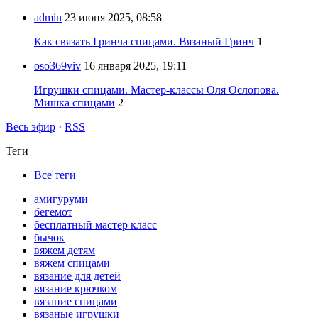
admin
23 июня 2025, 08:58
Как связать Гринча спицами. Вязаный Гринч
1
oso369viv
16 января 2025, 19:11
Игрушки спицами. Мастер-классы Оля Ослопова.
Мишка спицами
2
Весь эфир
·
RSS
Теги
Все теги
амигуруми
бегемот
бесплатный мастер класс
бычок
вяжем детям
вяжем спицами
вязание для детей
вязание крючком
вязание спицами
вязаные игрушки