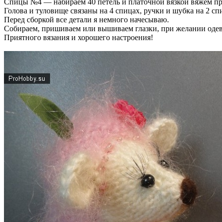
Спицы №4 — набираем 40 петель и платочной вязкой вяжем пр
Голова и туловище связаны на 4 спицах, ручки и шубка на 2 с
Перед сборкой все детали я немного начесываю.
Собираем, пришиваем или вышиваем глазки, при желании оде
Приятного вязания и хорошего настроения!