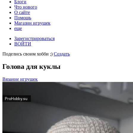
Блоги
Что нового
О сайте
Помощь
Магазин игрушек
еще
Зарегистрироваться
ВОЙТИ
Поделись своим хобби ;)
Создать
Голова для куклы
Вязание игрушек