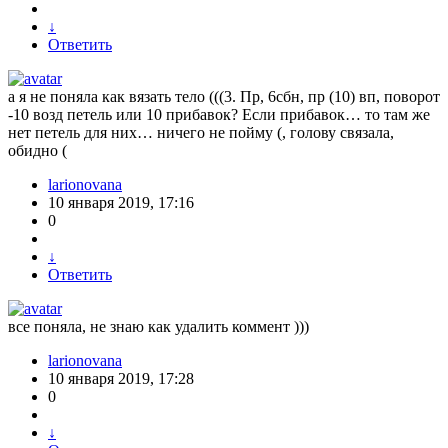
↓
Ответить
а я не поняла как вязать тело (((3. Пр, 6сбн, пр (10) вп, поворот
-10 возд петель или 10 прибавок? Если прибавок… то там же
нет петель для них… ничего не пойму (, голову связала,
обидно (
larionovana
10 января 2019, 17:16
0
↓
Ответить
все поняла, не знаю как удалить коммент )))
larionovana
10 января 2019, 17:28
0
↓