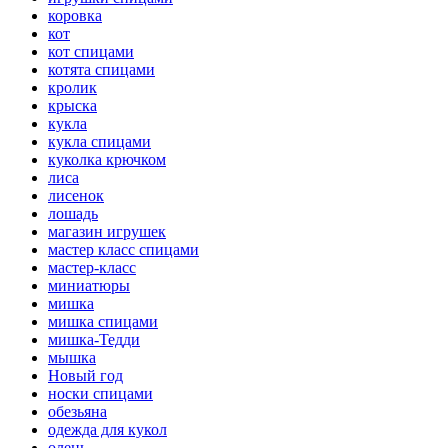
коровка
кот
кот спицами
котята спицами
кролик
крыска
кукла
кукла спицами
куколка крючком
лиса
лисенок
лошадь
магазин игрушек
мастер класс спицами
мастер-класс
миниатюры
мишка
мишка спицами
мишка-Тедди
мышка
Новый год
носки спицами
обезьяна
одежда для кукол
олень