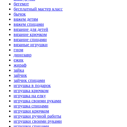
бегемот
бесплатный мастер класс
бычок
вяжем детям
вяжем спицами
вязание для детей
вязание крючком
вязание спицами
вязаные игрушки
гном
динозавр
ежик
жираф
зайка
зайчик
зайчик спицами
игрушка в подарок
игрушка крючком
игрушка на елку
игрушка своими руками
игрушка спицами
игрушки крючком
игрушки ручной работы
игрушки своими руками
игрушки спицами