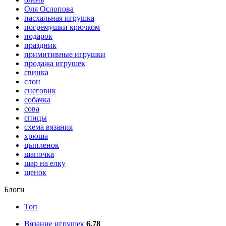
Оля Ослопова
пасхальная игрушка
погремушки крючком
подарок
праздник
примитивные игрушки
продажа игрушек
свинка
слон
снеговик
собачка
сова
спицы
схема вязания
хрюша
цыпленок
шапочка
шар на елку
щенок
Блоги
Топ
Вязание игрушек
6.78