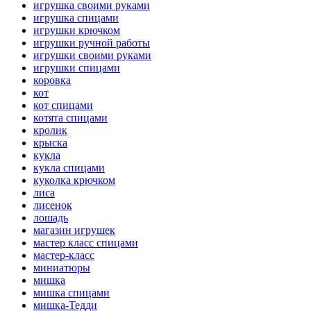
игрушка своими руками
игрушка спицами
игрушки крючком
игрушки ручной работы
игрушки своими руками
игрушки спицами
коровка
кот
кот спицами
котята спицами
кролик
крыска
кукла
кукла спицами
куколка крючком
лиса
лисенок
лошадь
магазин игрушек
мастер класс спицами
мастер-класс
миниатюры
мишка
мишка спицами
мишка-Тедди