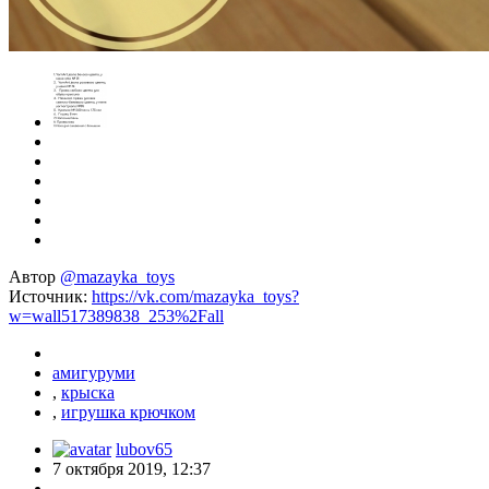
Автор
@mazayka_toys
Источник:
https://vk.com/mazayka_toys?
w=wall517389838_253%2Fall
амигуруми
,
крыска
,
игрушка крючком
lubov65
7 октября 2019, 12:37