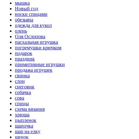
мышка
Новый год
носки спицами
обезьяна
одежда для кукол
олень
Оля Ослопова
пасхальная игрушка
погремушки крючком
подарок
праздник
примитивные игрушки
продажа игрушек
свинка
слон
снеговик
собачка
сова
спицы
схема вязания
хрюша
цыпленок
шапочка
шар на елку
щенок