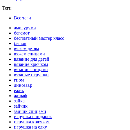
Теги
Все теги
амигуруми
бегемот
бесплатный мастер класс
бычок
вяжем детям
вяжем спицами
вязание для детей
вязание крючком
вязание спицами
вязаные игрушки
гном
динозавр
ежик
жираф
зайка
зайчик
зайчик спицами
игрушка в подарок
игрушка крючком
игрушка на елку