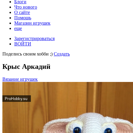
Блоги
Что нового
О сайте
Помощь
Магазин игрушек
еще
Зарегистрироваться
ВОЙТИ
Поделись своим хобби ;)
Создать
Крыс Аркадий
Вязание игрушек