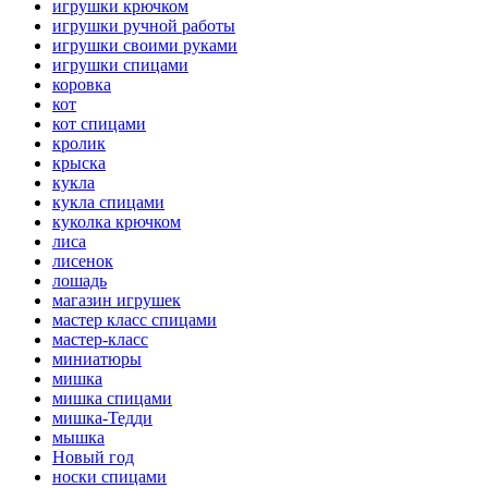
игрушки крючком
игрушки ручной работы
игрушки своими руками
игрушки спицами
коровка
кот
кот спицами
кролик
крыска
кукла
кукла спицами
куколка крючком
лиса
лисенок
лошадь
магазин игрушек
мастер класс спицами
мастер-класс
миниатюры
мишка
мишка спицами
мишка-Тедди
мышка
Новый год
носки спицами