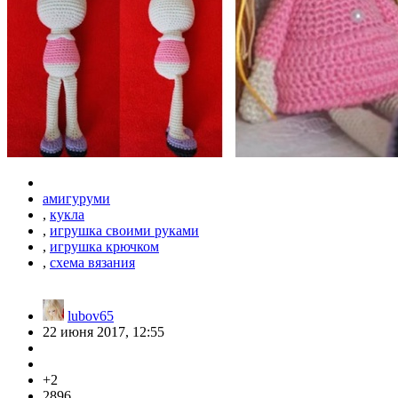
амигуруми
,
кукла
,
игрушка своими руками
,
игрушка крючком
,
схема вязания
lubov65
22 июня 2017, 12:55
+2
2896