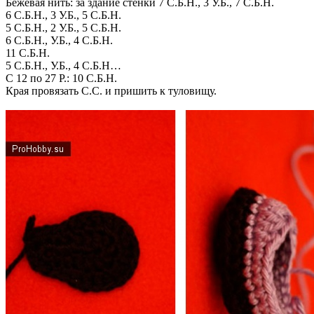
Бежевая нить: за здание стенки 7 С.Б.Н., 3 У.Б., 7 С.Б.Н.
6 С.Б.Н., 3 У.Б., 5 С.Б.Н.
5 С.Б.Н., 2 У.Б., 5 С.Б.Н.
6 С.Б.Н., У.Б., 4 С.Б.Н.
11 С.Б.Н.
5 С.Б.Н., У.Б., 4 С.Б.Н…
С 12 по 27 Р.: 10 С.Б.Н.
Края провязать С.С. и пришить к туловищу.