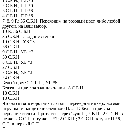
1 С.Б.Н., П.Р.*6
2 С.Б.Н., П.Р.*6
3 С.Б.Н., П.Р.*6
4 С.Б.Н., П.Р.*6
7, 8, 9 Р.: 36 С.Б.Н. Переходим на розовый цвет, либо любой
другой, на Ваш выбор.
10 Р.: 36 С.Б.Н.
36 С.Б.Н. за задние стенки.
10 С.Б.Н., У.Б.*3
36 С.Б.Н.
9 С.Б.Н., У.Б. *3
30 С.Б.Н.
8 С.Б.Н., У.Б.*3
27 С.Б.Н.
7 С.Б.Н., У.Б.*3
24 С.Б.Н.
Белый цвет: 2 С.Б.Н., У.Б.*6
Бежевый цвет: за задние стенки 18 С.Б.Н.
18 С.Б.Н.
18 С.Б.Н.
Чтобы связать воротник платья – переверните вверх ногами
игрушки и найдите последнюю П. 21 Р. Белый цвет: за
передние стенки. Протянуть через 1-ую П., 2 В.П., 2 С.С.Н. в
не же. 2 С.С.Н. в ту же П.*7; 2 С.Б.Н.; 2 С.С.Н. в ту же П.*8,
С.С. в первый С.Т.