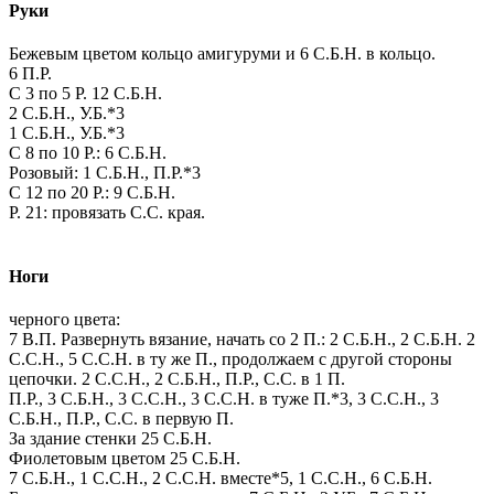
Руки
Бежевым цветом кольцо амигуруми и 6 С.Б.Н. в кольцо.
6 П.Р.
С 3 по 5 Р. 12 С.Б.Н.
2 С.Б.Н., У.Б.*3
1 С.Б.Н., У.Б.*3
С 8 по 10 Р.: 6 С.Б.Н.
Розовый: 1 С.Б.Н., П.Р.*3
С 12 по 20 Р.: 9 С.Б.Н.
Р. 21: провязать С.С. края.
Ноги
черного цвета:
7 В.П. Развернуть вязание, начать со 2 П.: 2 С.Б.Н., 2 С.Б.Н. 2
С.С.Н., 5 С.С.Н. в ту же П., продолжаем с другой стороны
цепочки. 2 С.С.Н., 2 С.Б.Н., П.Р., С.С. в 1 П.
П.Р., 3 С.Б.Н., 3 С.С.Н., 3 С.С.Н. в туже П.*3, 3 С.С.Н., 3
С.Б.Н., П.Р., С.С. в первую П.
За здание стенки 25 С.Б.Н.
Фиолетовым цветом 25 С.Б.Н.
7 С.Б.Н., 1 С.С.Н., 2 С.С.Н. вместе*5, 1 С.С.Н., 6 С.Б.Н.