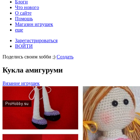
Блоги
Что нового
О сайте
Помощь
Магазин игрушек
еще
Зарегистрироваться
ВОЙТИ
Поделись своим хобби ;)
Создать
Кукла амигуруми
Вязание игрушек