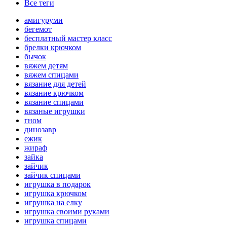
Все теги
амигуруми
бегемот
бесплатный мастер класс
брелки крючком
бычок
вяжем детям
вяжем спицами
вязание для детей
вязание крючком
вязание спицами
вязаные игрушки
гном
динозавр
ежик
жираф
зайка
зайчик
зайчик спицами
игрушка в подарок
игрушка крючком
игрушка на елку
игрушка своими руками
игрушка спицами