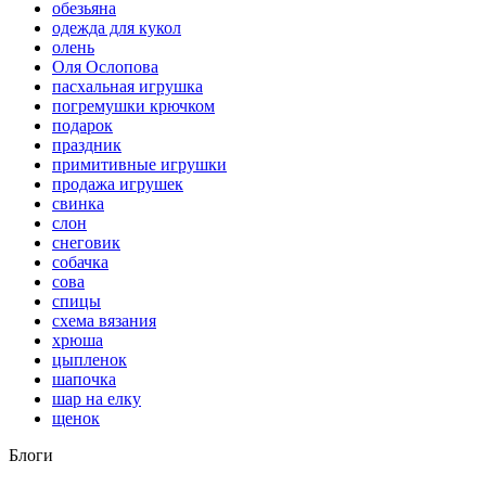
обезьяна
одежда для кукол
олень
Оля Ослопова
пасхальная игрушка
погремушки крючком
подарок
праздник
примитивные игрушки
продажа игрушек
свинка
слон
снеговик
собачка
сова
спицы
схема вязания
хрюша
цыпленок
шапочка
шар на елку
щенок
Блоги