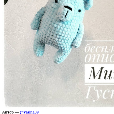
Автop —
@vasina09