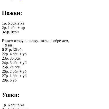
Ножки:
1p. 6 сбн в кa
2p. 1 сбн + пp
3-5p. 9сбн
Вяжем вторую ножку, нить не обрезаем,
+ 9 вп
6-21p. 36 сбн
22p. 4 сбн + уб
23p. 30 сбн
24p. 3 сбн + уб
25p. 24 сбн
26p. 2 сбн + уб
27p. 1 сбн + уб
28p. 6 уб
Ушки:
1p. 6 сбн в кa