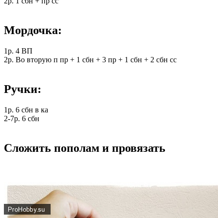
2p. 1 сбн + пp cc
Мордочка:
1p. 4 ΒΠ
2p. Βo вторую п пp + 1 сбн + 3 пp + 1 сбн + 2 сбн cc
Ручки:
1p. 6 сбн в кa
2-7p. 6 сбн
Сложить пополам и провязать