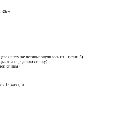
-30см.
цевая в эту же петлю-получилось из 1 петли 3)
цы, л за переднюю стенку)
 доп.спицы)
ая 1л,4изн,1л.