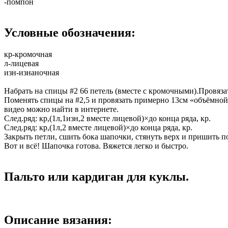
-помпон
Условные обозначения:
кр-кромочная
л-лицевая
изн-изнаночная
Набрать на спицы #2 66 петель (вместе с кромочными).Провязат
Поменять спицы на #2,5 и провязать примерно 13см «объёмной
видео можно найти в интернете.
След.ряд: кр,(1л,1изн,2 вместе лицевой)×до конца ряда, кр.
След.ряд: кр,(1л,2 вместе лицевой)×до конца ряда, кр.
Закрыть петли, сшить бока шапочки, стянуть верх и пришить п
Вот и всё! Шапочка готова. Вяжется легко и быстро.
Пальто или кардиган для куклы.
Описание вязания: