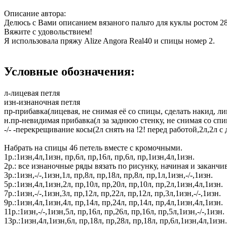
Описание автора:
Делюсь с Вами описанием вязаного пальто для куклы ростом 28
Вяжите с удовольствием!
Я использовала пряжу Alize Angora Real40 и спицы номер 2.
Условные обозначения:
л-лицевая петля
изн-изнаночная петля
пр-прибавка(лицевая, не снимая её со спицы, сделать накид, ли
н.пр-невидимая прибавка(л за заднюю стенку, не снимая со спи
-/- -перекрещивание косы(2л снять на !2! перед работой,2л,2л с
Набрать на спицы 46 петель вместе с кромочными.
1р.:1изн,4л,1изн, пр,6л, пр,16л, пр,6л, пр,1изн,4л,1изн.
2р.: все изнаночные ряды вязать по рисунку, начиная и заканчив
3р.:1изн,-/-,1изн,1л, пр,8л, пр,18л, пр,8л, пр,1л,1изн,-/-,1изн.
5р.:1изн,4л,1изн,2л, пр,10л, пр,20л, пр,10л, пр,2л,1изн,4л,1изн.
7р.:1изн,-/-,1изн,3л, пр,12л, пр,22л, пр,12л, пр,3л,1изн,-/-,1изн.
9р.:1изн,4л,1изн,4л, пр,14л, пр,24л, пр,14л, пр,4л,1изн,4л,1изн.
11р.:1изн,-/-,1изн,5л, пр,16л, пр,26л, пр,16л, пр,5л,1изн,-/-,1изн.
13р.:1изн,4л,1изн,6л, пр,18л, пр,28л, пр,18л, пр,6л,1изн,4л,1изн.