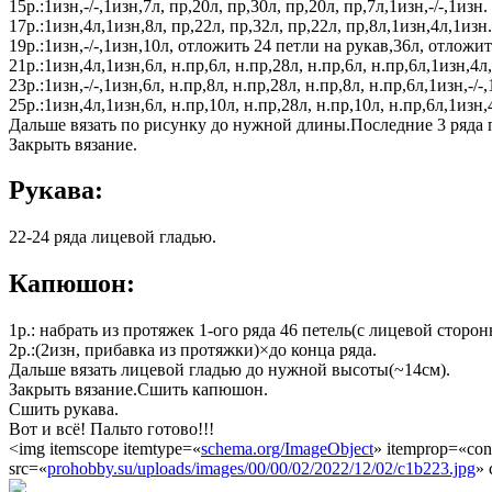
15р.:1изн,-/-,1изн,7л, пр,20л, пр,30л, пр,20л, пр,7л,1изн,-/-,1изн.
17р.:1изн,4л,1изн,8л, пр,22л, пр,32л, пр,22л, пр,8л,1изн,4л,1изн.
19р.:1изн,-/-,1изн,10л, отложить 24 петли на рукав,36л, отложит
21р.:1изн,4л,1изн,6л, н.пр,6л, н.пр,28л, н.пр,6л, н.пр,6л,1изн,4л
23р.:1изн,-/-,1изн,6л, н.пр,8л, н.пр,28л, н.пр,8л, н.пр,6л,1изн,-/-,
25р.:1изн,4л,1изн,6л, н.пр,10л, н.пр,28л, н.пр,10л, н.пр,6л,1изн,
Дальше вязать по рисунку до нужной длины.Последние 3 ряда 
Закрыть вязание.
Рукава:
22-24 ряда лицевой гладью.
Капюшон:
1р.: набрать из протяжек 1-ого ряда 46 петель(с лицевой сторон
2р.:(2изн, прибавка из протяжки)×до конца ряда.
Дальше вязать лицевой гладью до нужной высоты(~14см).
Закрыть вязание.Сшить капюшон.
Сшить рукава.
Вот и всё! Пальто готово!!!
<img itemscope itemtype=«
schema.org/ImageObject
» itemprop=«con
src=«
prohobby.su/uploads/images/00/00/02/2022/12/02/c1b223.jpg
» 