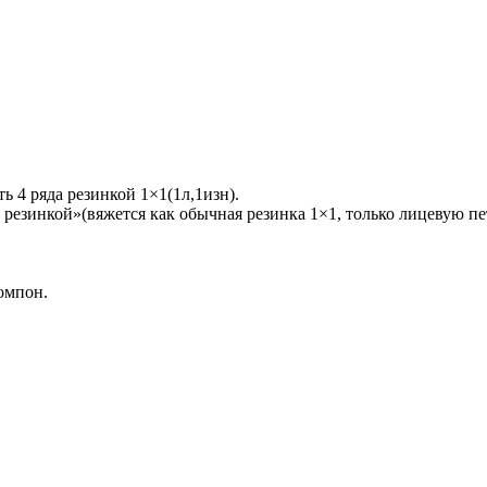
ь 4 ряда резинкой 1×1(1л,1изн).
 резинкой»(вяжется как обычная резинка 1×1, только лицевую 
омпон.