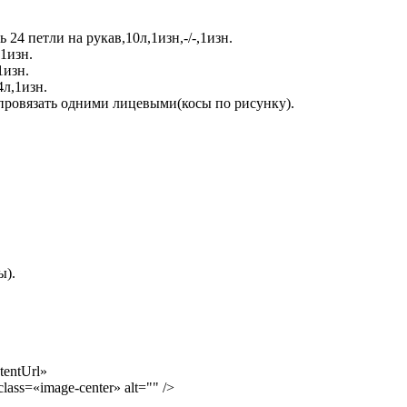
ь 24 петли на рукав,10л,1изн,-/-,1изн.
,1изн.
1изн.
4л,1изн.
провязать одними лицевыми(косы по рисунку).
ы).
tentUrl»
class=«image-center» alt="" />