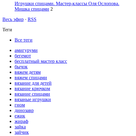
Игрушки спицами. Мастер-классы Оля Ослопова.
Мишка спицами
2
Весь эфир
·
RSS
Теги
Все теги
амигуруми
бегемот
бесплатный мастер класс
бычок
вяжем детям
вяжем спицами
вязание для детей
вязание крючком
вязание спицами
вязаные игрушки
гном
динозавр
ежик
жираф
зайка
зайчик