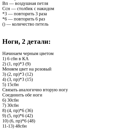
Вп — воздушная петля
Ссн — столбик с накидом
*3 — повторить 3 раза
*6 — повторить 6 раз
() — количество петель
Ноги, 2 детали:
Начинаем черным цветом
1) 6 сбн в КА
2) (1, пр)*3 (9)
Меняем цвет на розовый
3) (2, пр)*3 (12)
4) (3, пр)*3 (15)
5) 15сбн
Связать аналогично вторую ногу
Соединить обе ноги
6) 30сбн
7) 30сбн
8) (4, пр)*6 (36)
9) (5, пр)*6 (42)
10) (6, пр)*6 (48)
11-13) 48сбн