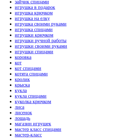
зайчик спицами
игрушка в подарок
игрушка крючком
игрушка на елку
игрушка своими руками
игрушка спицами
игрушки крючком
игрушки ручной работы
игрушки своими руками
игрушки спицами
коровка
кот
кот спицами
котята спицами
кролик
крыска
кукла
кукла спицами
куколка крючком
лиса
лисенок
лошадь
магазин игрушек
мастер класс спицами
мастер-класс