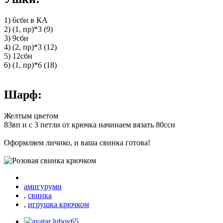
1) 6сбн в КА
2) (1, пр)*3 (9)
3) 9сбн
4) (2, пр)*3 (12)
5) 12сбн
6) (1, пр)*6 (18)
Шарф:
Желтым цветом
83вп и с 3 петли от крючка начинаем вязать 80ссн
Оформляем личико, и ваша свинка готова!
амигуруми
,
свинка
,
игрушка крючком
lubov65