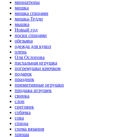
миниатюры
мишка
мишка спицами
мишка-Тедди
мышка
Новый год
носки спицами
обезьяна
одежда для кукол
олень
Оля Ослопова
пасхальная игрушка
погремушки крючком
подарок
праздник
примитивные игрушки
продажа игрушек
свинка
слон
снеговик
собачка
сова
спицы
схема вязания
хрюша