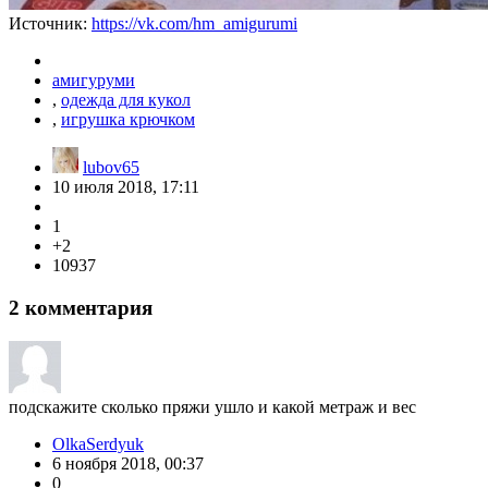
Источник:
https://vk.com/hm_amigurumi
амигуруми
,
одежда для кукол
,
игрушка крючком
lubov65
10 июля 2018, 17:11
1
+2
10937
2
комментария
подскажите сколько пряжи ушло и какой метраж и вес
OlkaSerdyuk
6 ноября 2018, 00:37
0