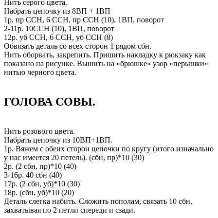
Нить серого цвета.
Набрать цепочку из 8ВП + 1ВП
1р. пр ССН, 6 ССН, пр ССН (10), 1ВП, поворот
2-11р. 10ССН (10), 1ВП, поворот
12р. уб ССН, 6 ССН, уб ССН (8)
Обвязать деталь со всех сторон 1 рядом сбн.
Нить оборвать, закрепить. Пришить накладку к рюкзаку как
показано на рисунке. Вышить на «брюшке» узор «перышки»
нитью черного цвета.
ГОЛОВА СОВЫ.
Нить розового цвета.
Набрать цепочку из 10ВП+1ВП.
1р. Вяжем с обеих сторон цепочки по кругу (итого изначально
у нас имеется 20 петель). (сбн, пр)*10 (30)
2р. (2 сбн, пр)*10 (40)
3-16р. 40 сбн (40)
17р. (2 сбн, уб)*10 (30)
18р. (сбн, уб)*10 (20)
Деталь слегка набить. Сложить пополам, связать 10 сбн,
захватывая по 2 петли спереди и сзади.