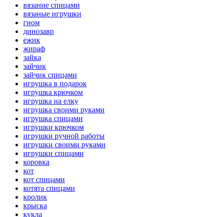
вязание спицами
вязаные игрушки
гном
динозавр
ежик
жираф
зайка
зайчик
зайчик спицами
игрушка в подарок
игрушка крючком
игрушка на елку
игрушка своими руками
игрушка спицами
игрушки крючком
игрушки ручной работы
игрушки своими руками
игрушки спицами
коровка
кот
кот спицами
котята спицами
кролик
крыска
кукла