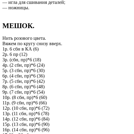
— игла для сшивания деталей;
— ножницы.
МЕШОК.
Нить розового цвета.
Вяжем по кругу снизу вверх.
1р. 6 сбн в КА (6)
2р. 6 пр (12)
3р. (сбн, пр)*6 (18)
4р. (2 сбн, пр)*6 (24)
5р. (3 сбн, пр)*6 (30)
6р. (4 сбн, пр)*6 (36)
7р. (5 сбн, пр)*6 (42)
8р. (6 сбн, пр)*6 (48)
9р. (7 сбн, пр)*6 (54)
10р. (8 сбн, пр)*6 (60)
11р. (9 сбн, пр)*6 (66)
12р. (10 сбн, пр)*6 (72)
13р. (11 сбн, пр)*6 (78)
14р. (12 сбн, пр)*6 (84)
15р. (13 сбн, пр)*6 (90)
16р. (14 сбн, пр)*6 (96)