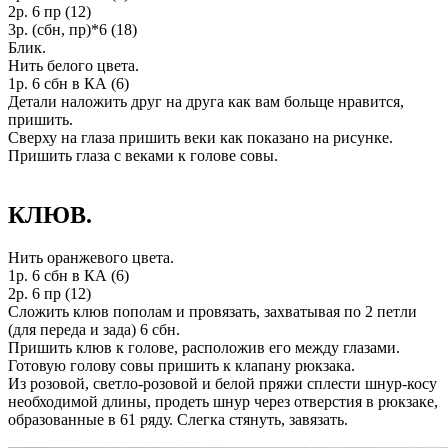
2р. 6 пр (12)
3р. (сбн, пр)*6 (18)
Блик.
Нить белого цвета.
1р. 6 сбн в КА (6)
Детали наложить друг на друга как вам больще нравится,
пришить.
Сверху на глаза пришить веки как показано на рисунке.
Пришить глаза с веками к голове совы.
КЛЮВ.
Нить оранжевого цвета.
1р. 6 сбн в КА (6)
2р. 6 пр (12)
Сложить клюв пополам и провязать, захватывая по 2 петли
(для переда и зада) 6 сбн.
Пришить клюв к голове, расположив его между глазами.
Готовую голову совы пришить к клапану рюкзака.
Из розовой, светло-розовой и белой пряжи сплести шнур-косу
необходимой длины, продеть шнур через отверстия в рюкзаке,
образованные в 61 ряду. Слегка стянуть, завязать.