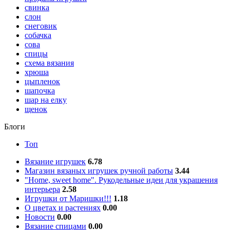
свинка
слон
снеговик
собачка
сова
спицы
схема вязания
хрюша
цыпленок
шапочка
шар на елку
щенок
Блоги
Топ
Вязание игрушек
6.78
Магазин вязаных игрушек ручной работы
3.44
"Home, sweet home". Рукодельные идеи для украшения
интерьера
2.58
Игрушки от Маришки!!!
1.18
О цветах и растениях
0.00
Новости
0.00
Вязание спицами
0.00