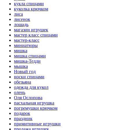
кукла спицами
куколка крючком
лиса
лисенок
лошадь
магазин игрушек
мастер класс спицами
мастер-класс
миниатюры
мишка
мишка спицами
мишка-Тедди
мышка
Новый год
носки спицами
обезьяна
одежда для кукол
олень
Оля Ослопова
пасхальная игрушка
погремушки крючком
подарок
праздник
примитивные игрушки
продажа игрушек