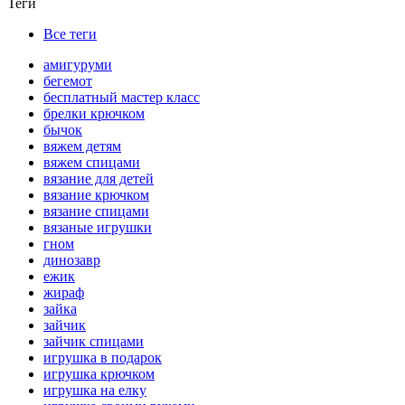
Теги
Все теги
амигуруми
бегемот
бесплатный мастер класс
брелки крючком
бычок
вяжем детям
вяжем спицами
вязание для детей
вязание крючком
вязание спицами
вязаные игрушки
гном
динозавр
ежик
жираф
зайка
зайчик
зайчик спицами
игрушка в подарок
игрушка крючком
игрушка на елку