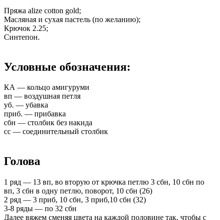
Пряжа alize cotton gold;
Масляная и сухая пастель (по желанию);
Крючок 2.25;
Синтепон.
Условные обозначения:
КА — кольцо амигуруми
вп — воздушная петля
уб. — убавка
приб. — прибавка
сбн — столбик без накида
сс — соединительный столбик
Голова
1 ряд — 13 вп, во вторую от крючка петлю 3 сбн, 10 сбн по
вп, 3 сбн в одну петлю, поворот, 10 сбн (26)
2 ряд — 3 приб, 10 сбн, 3 приб,10 сбн (32)
3-8 ряды — по 32 сбн
Далее вяжем сменяя цвета на каждой половине так, чтобы с