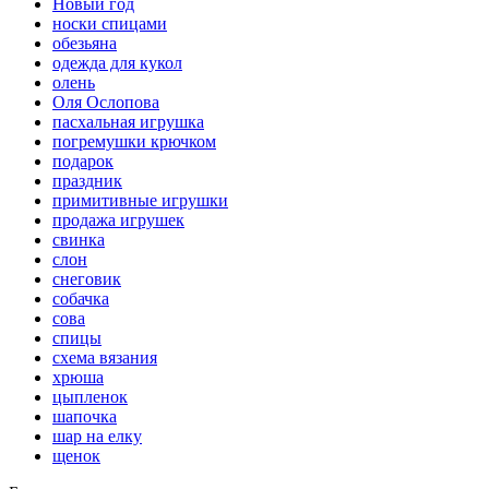
Новый год
носки спицами
обезьяна
одежда для кукол
олень
Оля Ослопова
пасхальная игрушка
погремушки крючком
подарок
праздник
примитивные игрушки
продажа игрушек
свинка
слон
снеговик
собачка
сова
спицы
схема вязания
хрюша
цыпленок
шапочка
шар на елку
щенок