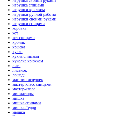
игрушка своими руками
игрушка спицами
игрушки крючком
игрушки ручной работы
игрушки своими руками
игрушки спицами
коровка
кот
кот спицами
кролик
крыска
кукла
кукла спицами
куколка крючком
лиса
лисенок
лошадь
магазин игрушек
мастер класс спицами
мастер-класс
миниатюры
мишка
мишка спицами
мишка-Тедди
мышка