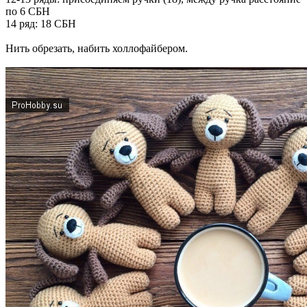
по 6 СБН
14 ряд: 18 СБН
Нить обрезать, набить холлофайбером.