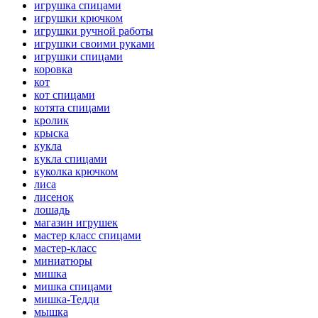
игрушка спицами
игрушки крючком
игрушки ручной работы
игрушки своими руками
игрушки спицами
коровка
кот
кот спицами
котята спицами
кролик
крыска
кукла
кукла спицами
куколка крючком
лиса
лисенок
лошадь
магазин игрушек
мастер класс спицами
мастер-класс
миниатюры
мишка
мишка спицами
мишка-Тедди
мышка