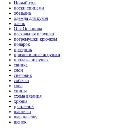
Новый год
носки спицами
обезьяна
одежда для кукол
олень
Оля Ослопова
пасхальная игрушка
погремушки крючком
подарок
праздник
примитивные игрушки
продажа игрушек
свинка
слон
снеговик
собачка
сова
спицы
схема вязания
хрюша
цыпленок
шапочка
шар на елку
щенок