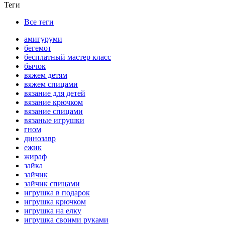
Теги
Все теги
амигуруми
бегемот
бесплатный мастер класс
бычок
вяжем детям
вяжем спицами
вязание для детей
вязание крючком
вязание спицами
вязаные игрушки
гном
динозавр
ежик
жираф
зайка
зайчик
зайчик спицами
игрушка в подарок
игрушка крючком
игрушка на елку
игрушка своими руками