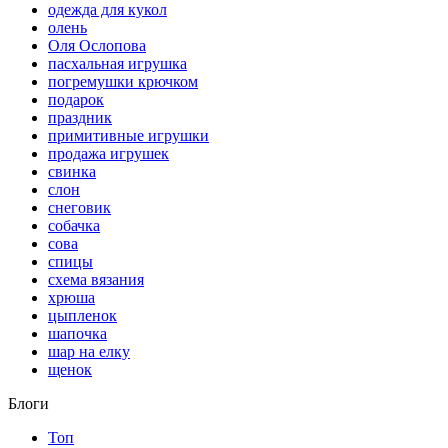
одежда для кукол
олень
Оля Ослопова
пасхальная игрушка
погремушки крючком
подарок
праздник
примитивные игрушки
продажа игрушек
свинка
слон
снеговик
собачка
сова
спицы
схема вязания
хрюша
цыпленок
шапочка
шар на елку
щенок
Блоги
Топ