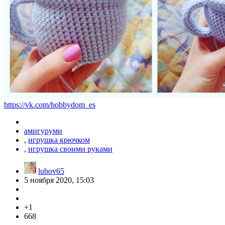
https://vk.com/hobbydom_es
амигуруми
,
игрушка крючком
,
игрушка своими руками
lubov65
5 ноября 2020, 15:03
+1
668