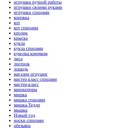
игрушки ручной работы
игрушки своими руками
игрушки спицами
коровка
кот
кот спицами
кролик
крыска
кукла
кукла спицами
куколка крючком
лиса
лисенок
лошадь
магазин игрушек
мастер класс спицами
мастер-класс
миниатюры
мишка
мишка спицами
мишка-Тедди
мышка
Новый год
носки спицами
обезьяна