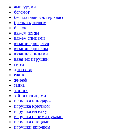
амигуруми
бегемот
бесплатный мастер класс
брелки крючком
бычок
вяжем детям
вяжем спицами
вязание для детей
вязание крючком
вязание спицами
вязаные игрушки
гном
динозавр
ежик
жираф
зайка
зайчик
зайчик спицами
игрушка в подарок
игрушка крючком
игрушка на елку
игрушка своими руками
игрушка спицами
игрушки крючком