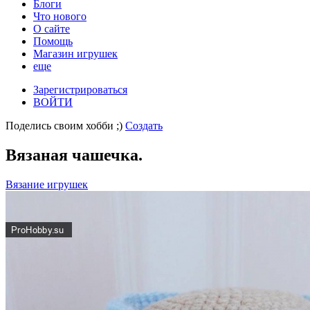
Блоги
Что нового
О сайте
Помощь
Магазин игрушек
еще
Зарегистрироваться
ВОЙТИ
Поделись своим хобби ;)
Создать
Вязаная чашечка.
Вязание игрушек