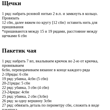
Щечки
1 ряд: набрать розовой нитью 2 в.п. и замкнуть в кольцо.
Провязать
12 сбн, далее вяжем по кругу [12 сбн} оставить нить для
пришивания
*пришиваются между 15 и 19 рядами, расстояние между
щечками 6 сбн
Пакетик чая
1 ряд: набрать 7 вп, вкалываем крючок во 2-ю от крючка,
провязываем
6сбн, переворачиваем вязание в конце каждого ряда
2-18ряды: 6 сбн
19 ряд: убавка, 4сбн (5 сбн)
20-21ряды: 5 сбн
22 ряд: убавка, 3 сбн (4 сбн)
23-24ряды: 4сбн
25 ряд: убавка, 2 сбн (3сбн)
26 ряд: за одну вершину 3сбн
27 ряд: обвязать деталь по периметру сбн, сложить в виде
пакетика