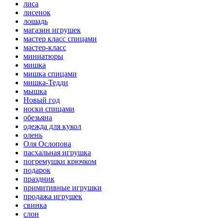
лиса
лисенок
лошадь
магазин игрушек
мастер класс спицами
мастер-класс
миниатюры
мишка
мишка спицами
мишка-Тедди
мышка
Новый год
носки спицами
обезьяна
одежда для кукол
олень
Оля Ослопова
пасхальная игрушка
погремушки крючком
подарок
праздник
примитивные игрушки
продажа игрушек
свинка
слон