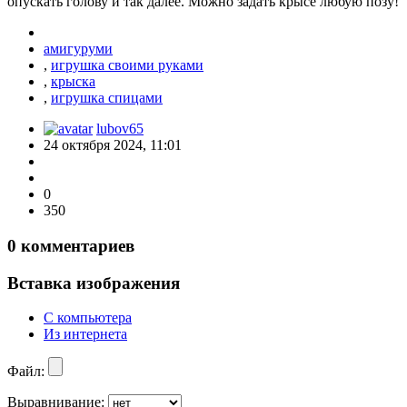
опускать голову и так далее. Можно задать крысе любую позу!
амигуруми
,
игрушка своими руками
,
крыска
,
игрушка спицами
lubov65
24 октября 2024, 11:01
0
350
0
комментариев
Вставка изображения
С компьютера
Из интернета
Файл:
Выравнивание: