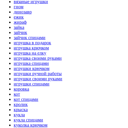
вязаные игрушки
гном
динозавр
ежик
жираф
зайка
зайчик
зайчик спицами
игрушка в подарок
игрушка крючком
игрушка на елку
игрушка своими руками
игрушка спицами
игрушки крючком
игрушки ручной работы
игрушки своими руками
игрушки спицами
коровка
кот
кот спицами
кролик
крыска
кукла
кукла спицами
куколка крючком