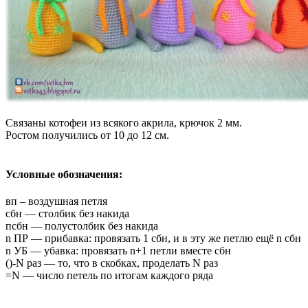
Связаны котофеи из всякого акрила, крючок 2 мм.
Ростом получились от 10 до 12 см.
Условные обозначения:
вп – воздушная петля
сбн — столбик без накида
псбн — полустолбик без накида
n ПР — прибавка: провязать 1 сбн, и в эту же петлю ещё n сбн
n УБ — убавка: провязать n+1 петли вместе сбн
()-N раз — то, что в скобках, проделать N раз
=N — число петель по итогам каждого ряда