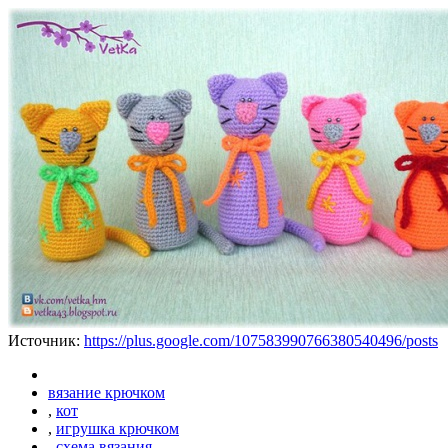
Источник:
https://plus.google.com/107583990766380540496/posts
вязание крючком
,
кот
,
игрушка крючком
,
схема вязания