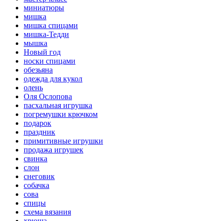
миниатюры
мишка
мишка спицами
мишка-Тедди
мышка
Новый год
носки спицами
обезьяна
одежда для кукол
олень
Оля Ослопова
пасхальная игрушка
погремушки крючком
подарок
праздник
примитивные игрушки
продажа игрушек
свинка
слон
снеговик
собачка
сова
спицы
схема вязания
хрюша