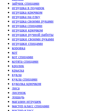
зайчик спицами
игрушка в подарок
игрушка крючком
игрушка на елку
игрушка своими руками
игрушка спицами
игрушки крючком
игрушки ручной работы
игрушки своими руками
игрушки спицами
коровка
кот
кот спицами
котята спицами
кролик
крыска
кукла
кукла спицами
куколка крючком
лиса
лисенок
лошадь
магазин игрушек
мастер класс спицами
мастер-класс