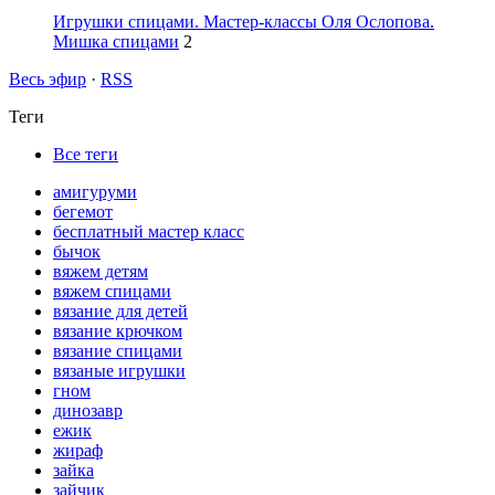
Игрушки спицами. Мастер-классы Оля Ослопова.
Мишка спицами
2
Весь эфир
·
RSS
Теги
Все теги
амигуруми
бегемот
бесплатный мастер класс
бычок
вяжем детям
вяжем спицами
вязание для детей
вязание крючком
вязание спицами
вязаные игрушки
гном
динозавр
ежик
жираф
зайка
зайчик