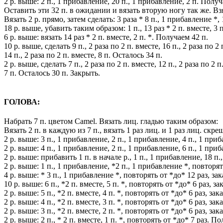
2 р. выше: 2 п., 1 прибавление, 20 п., 1 прибавление, 2 п. Получ
Оставить эти 32 п. в ожидании и вязать вторую ногу так же. В
Вязать 2 р. прямо, затем сделать: 3 раза * 8 п., 1 прибавление *, 
18 р. выше, убавить таким образом: 1 п., 13 раз * 2 п. вместе, 3 п
6 р. выше: вязать 14 раз * 2 п. вместе, 2 п. *. Получаем 42 п.
10 р. выше, сделать 9 п., 2 раза по 2 п. вместе, 16 п., 2 раза по 2 
14 п., 2 раза по 2 п. вместе, 8 п. Осталось 34 п.
2 р. выше, сделать 7 п., 2 раза по 2 п. вместе, 12 п., 2 раза по 2 п
7 п. Осталось 30 п. Закрыть.
ГОЛОВА:
Набрать 7 п. цветом Camel. Вязать лиц. гладью таким образом:
Вязать 2 п. в каждую из 7 п., вязать 1 раз лиц. и 1 раз лиц. ск
2 р. выше: 3 п., 1 прибавление, 2 п., 1 прибавление, 4 п., 1 при
2 р. выше: 4 п., 1 прибавление, 2 п., 1 прибавление, 6 п., 1 при
2 р. выше: прибавить 1 п. в начале р., 1 п., 1 прибавление, 18 п
2 р. выше: 1 п., 1 прибавление, *2 п., 1 прибавление *, повторят
4 р. выше: * 3 п., 1 прибавление *, повторять от *до* 12 раз, за
10 р. выше: 6 п., *2 п. вместе, 5 п. *, повторять от *до* 6 раз, з
2 р. выше: 5 п., *2 п. вместе, 4 п. *, повторять от *до* 6 раз, за
2 р. выше: 4 п., *2 п. вместе, 3 п. *, повторять от *до* 6 раз, за
2 р. выше: 3 п., *2 п. вместе, 2 п. *, повторять от *до* 6 раз, за
2 р. выше: 2 п., * 2 п. вместе, 1 п. *, повторять от *до* 7 раз. П