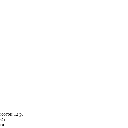
ысотой 12 р.
2 п.
ти.