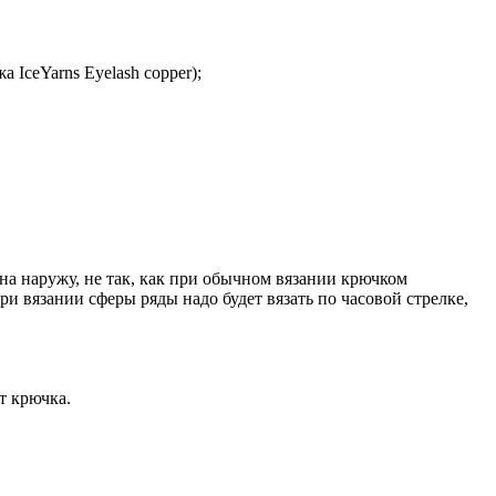
 IceYarns Eyelash copper);
на наружу, не так, как при обычном вязании крючком
и вязании сферы ряды надо будет вязать по часовой стрелке,
т крючка.