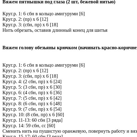
Вяжем пятнышки под глаза (2 шт, бежевой нитью)
Круг.р. 1: 6 сбн в кольцо амигуруми [6]
Круг.р. 2: (пр) х 6 [12]
Круг.р. 3: (сбн, пр) х 6 [18]
Нить обрезать, оставив длинный конец для шитья
Вяжем голову обезьяны крючком (начинать красно-коричне
Круг.р. 1: 6 сбн в кольцо амигуруми [6]
Круг.р. 2: (пр) х 6 [12]
Круг.р. 3: (сбн, пр) х 6 [18]
Круг.р. 4: (2 сбн, пр) х 6 [24]
Круг.р. 5: (3 сбн, пр) х 6 [30]
Круг.р. 6: (4 сбн, пр) х 6 [36]
Круг.р. 7: (5 сбн, пр) х 6 [42]
Круг.р. 8: (6 сбн, пр) х 6 [48]
Круг.р. 9: (7 сбн, пр) х 6 [54]
Круг.р. 10: (8 сбн, пр) х 6 [60]
Круг.р. 11-13: 60 сбн [3 ряда]
Круг.р. 14: 59 сбн, сс [60]
Сменить нить на пушистую оранжевую, повернуть работу и вяз
Круг.р. 15-17: 60 сбн [3 ряда]