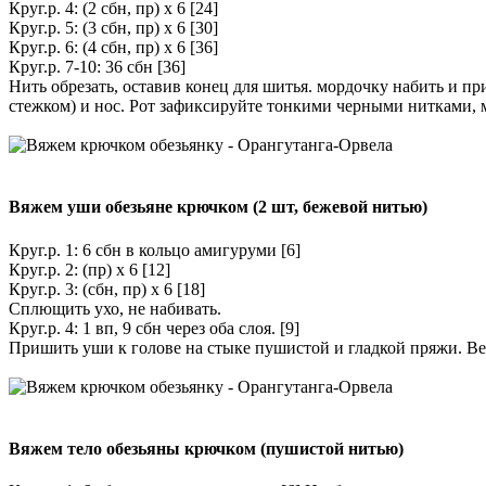
Круг.р. 4: (2 сбн, пр) х 6 [24]
Круг.р. 5: (3 сбн, пр) х 6 [30]
Круг.р. 6: (4 сбн, пр) х 6 [36]
Круг.р. 7-10: 36 сбн [36]
Нить обрезать, оставив конец для шитья. мордочку набить и п
стежком) и нос. Рот зафиксируйте тонкими черными нитками, 
Вяжем уши обезьяне крючком (2 шт, бежевой нитью)
Круг.р. 1: 6 сбн в кольцо амигуруми [6]
Круг.р. 2: (пр) х 6 [12]
Круг.р. 3: (сбн, пр) х 6 [18]
Сплющить ухо, не набивать.
Круг.р. 4: 1 вп, 9 сбн через оба слоя. [9]
Пришить уши к голове на стыке пушистой и гладкой пряжи. Ве
Вяжем тело обезьяны крючком (пушистой нитью)