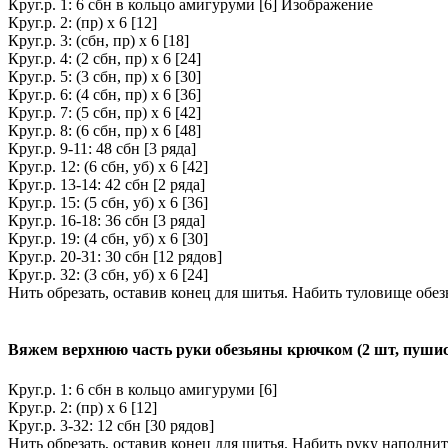
Круг.р. 1: 6 сбн в кольцо амигуруми [6] Изображение
Круг.р. 2: (пр) х 6 [12]
Круг.р. 3: (сбн, пр) х 6 [18]
Круг.р. 4: (2 сбн, пр) х 6 [24]
Круг.р. 5: (3 сбн, пр) х 6 [30]
Круг.р. 6: (4 сбн, пр) х 6 [36]
Круг.р. 7: (5 сбн, пр) х 6 [42]
Круг.р. 8: (6 сбн, пр) х 6 [48]
Круг.р. 9-11: 48 сбн [3 ряда]
Круг.р. 12: (6 сбн, уб) х 6 [42]
Круг.р. 13-14: 42 сбн [2 ряда]
Круг.р. 15: (5 сбн, уб) х 6 [36]
Круг.р. 16-18: 36 сбн [3 ряда]
Круг.р. 19: (4 сбн, уб) х 6 [30]
Круг.р. 20-31: 30 сбн [12 рядов]
Круг.р. 32: (3 сбн, уб) х 6 [24]
Нить обрезать, оставив конец для шитья. Набить туловище об
Вяжем верхнюю часть руки обезьяны крючком (2 шт, пуши
Круг.р. 1: 6 сбн в кольцо амигуруми [6]
Круг.р. 2: (пр) х 6 [12]
Круг.р. 3-32: 12 сбн [30 рядов]
Нить обрезать, оставив конец для шитья. Набить руку наполнит