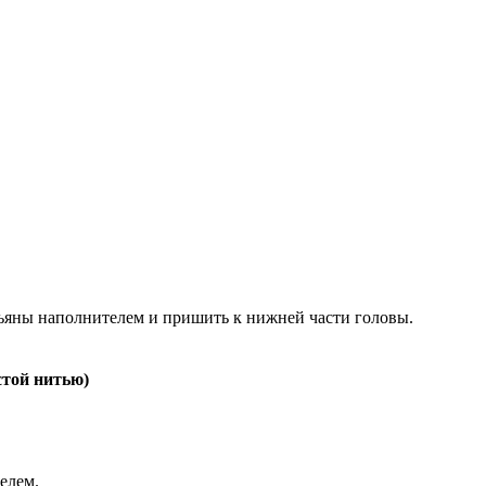
езьяны наполнителем и пришить к нижней части головы.
стой нитью)
елем.