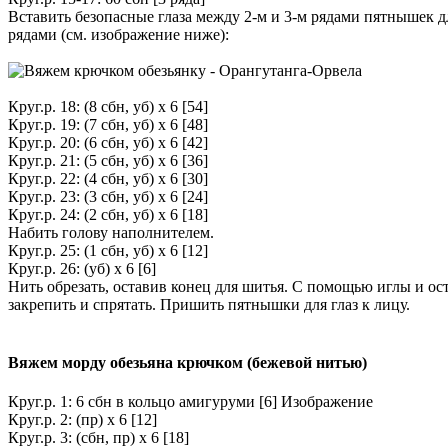
Вставить безопасные глаза между 2-м и 3-м рядами пятнышек для
рядами (см. изображение ниже):
Круг.р. 18: (8 сбн, уб) х 6 [54]
Круг.р. 19: (7 сбн, уб) х 6 [48]
Круг.р. 20: (6 сбн, уб) х 6 [42]
Круг.р. 21: (5 сбн, уб) х 6 [36]
Круг.р. 22: (4 сбн, уб) х 6 [30]
Круг.р. 23: (3 сбн, уб) х 6 [24]
Круг.р. 24: (2 сбн, уб) х 6 [18]
Набить голову наполнителем.
Круг.р. 25: (1 сбн, уб) х 6 [12]
Круг.р. 26: (уб) х 6 [6]
Нить обрезать, оставив конец для шитья. С помощью иглы и ост
закрепить и спрятать. Пришить пятнышки для глаз к лицу.
Вяжем морду обезьяна крючком (бежевой нитью)
Круг.р. 1: 6 сбн в кольцо амигуруми [6] Изображение
Круг.р. 2: (пр) х 6 [12]
Круг.р. 3: (сбн, пр) х 6 [18]