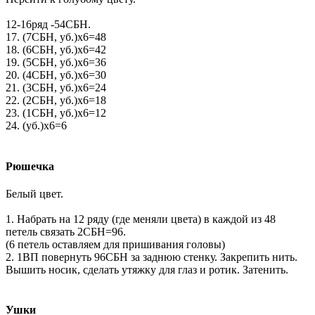
12-16ряд -54СБН.
17. (7СБН, уб.)х6=48
18. (6СБН, уб.)х6=42
19. (5СБН, уб.)х6=36
20. (4СБН, уб.)х6=30
21. (3СБН, уб.)х6=24
22. (2СБН, уб.)х6=18
23. (1СБН, уб.)х6=12
24. (уб.)х6=6
Рюшечка
Белый цвет.
1. Набрать на 12 ряду (где меняли цвета) в каждой из 48
петель связать 2СБН=96.
(6 петель оставляем для пришивания головы)
2. 1ВП повернуть 96СБН за заднюю стенку. Закрепить нить.
Вышить носик, сделать утяжку для глаз и ротик. Затенить.
Ушки