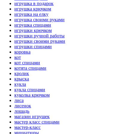
игрушка в подарок
игрушка крючком
игрушка на елку
игрушка своими руками
игрушка спицами
игрушки крючком
игрушки ручной работы
игрушки своими руками
игрушки спицами
коровка
кот
кот спицами
котята спицами
кролик
крыска
кукла
кукла спицами
куколка крючком
лиса
лисенок
лошадь
магазин игрушек
мастер класс спицами
мастер-класс
миниатюры