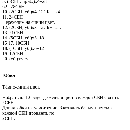
5. (5СБН, приб.)х4=28
6-9. 28СБН.
10. (2СБН, уб.)х4, 12СБН=24
11. 24СБН
Переходим на синий цвет.
12. (2СБН, уб.)х3, 12СБН=21.
13. 21СБН.
14. (5СБН, уб.)х3=18
15-17. 18СБН.
18. (1СБН, уб.)х6=12
19. 12СБН.
20. (уб.)х6=6
Юбка
Тёмно-синий цвет.
Набрать на 12 ряду где меняли цвет в каждой СБН связать
2СБН.
Длина юбки на усмотрение. Закончить белым цветом в
каждой СБН провязать по
2СБН.