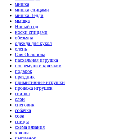
мишка
мишка спицами
мишка-Тедди
мышка
Новый год
носки спицами
обезьяна
одежда для кукол
олень
Оля Ослопова
пасхальная игрушка
погремушки крючком
подарок
праздник
примитивные игрушки
продажа игрушек
свинка
слон
снеговик
собачка
сова
спицы
схема вязания
хрюша
цыпленок