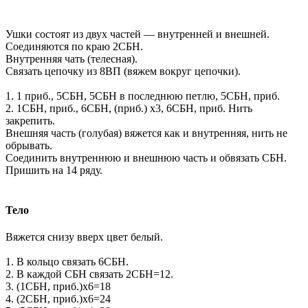
Ушки состоят из двух частей — внутренней и внешней.
Соединяются по краю 2СБН.
Внутренняя чать (телесная).
Связать цепочку из 8ВП (вяжем вокруг цепочки).
1. 1 приб., 5СБН, 5СБН в последнюю петлю, 5СБН, приб.
2. 1СБН, приб., 6СБН, (приб.) х3, 6СБН, приб. Нить
закрепить.
Внешняя часть (голубая) вяжется как и внутренняя, нить не
обрывать.
Соединить внутреннюю и внешнюю часть и обвязать СБН.
Пришить на 14 ряду.
Тело
Вяжется снизу вверх цвет белый.
1. В кольцо связать 6СБН.
2. В каждой СБН связать 2СБН=12.
3. (1СБН, приб.)х6=18
4. (2СБН, приб.)х6=24