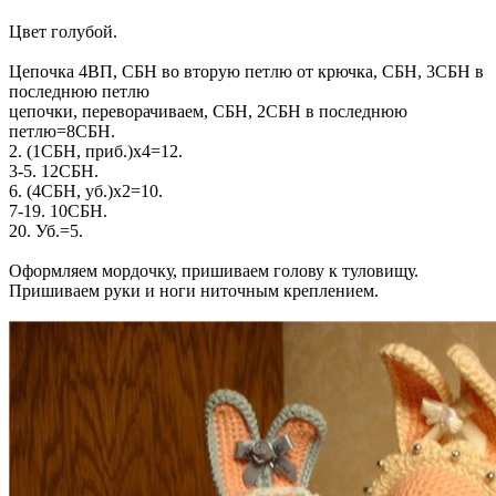
Цвет голубой.
Цепочка 4ВП, СБН во вторую петлю от крючка, СБН, 3СБН в
последнюю петлю
цепочки, переворачиваем, СБН, 2СБН в последнюю
петлю=8СБН.
2. (1СБН, приб.)х4=12.
3-5. 12СБН.
6. (4СБН, уб.)х2=10.
7-19. 10СБН.
20. Уб.=5.
Оформляем мордочку, пришиваем голову к туловищу.
Пришиваем руки и ноги ниточным креплением.