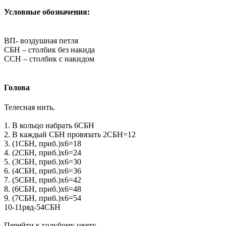
Условные обозначения:
ВП- воздушная петля
СБН – столбик без накида
ССН – столбик с накидом
Голова
Телесная нить.
1. В кольцо набрать 6СБН
2. В каждый СБН провязать 2СБН=12
3. (1СБН, приб.)х6=18
4. (2СБН, приб.)х6=24
5. (3СБН, приб.)х6=30
6. (4СБН, приб.)х6=36
7. (5СБН, приб.)х6=42
8. (6СБН, приб.)х6=48
9. (7СБН, приб.)х6=54
10-11ряд-54СБН
Перейти к голубому цвету.