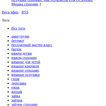
Мишка спицами
2
Весь эфир
·
RSS
Теги
Все теги
амигуруми
бегемот
бесплатный мастер класс
бычок
вяжем детям
вяжем спицами
вязание для детей
вязание крючком
вязание спицами
вязаные игрушки
гном
динозавр
ежик
жираф
зайка
зайчик
зайчик спицами