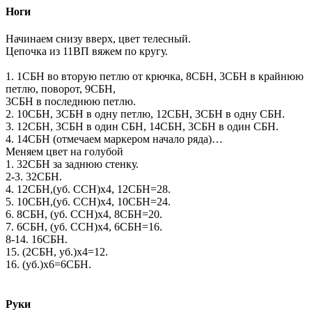
Ноги
Начинаем снизу вверх, цвет телесный.
Цепочка из 11ВП вяжем по кругу.
1. 1СБН во вторую петлю от крючка, 8СБН, 3СБН в крайнюю
петлю, поворот, 9СБН,
3СБН в последнюю петлю.
2. 10СБН, 3СБН в одну петлю, 12СБН, 3СБН в одну СБН.
3. 12СБН, 3СБН в один СБН, 14СБН, 3СБН в один СБН.
4. 14СБН (отмечаем маркером начало ряда)…
Меняем цвет на голубой
1. 32СБН за заднюю стенку.
2-3. 32СБН.
4. 12СБН,(уб. ССН)х4, 12СБН=28.
5. 10СБН,(уб. ССН)х4, 10СБН=24.
6. 8СБН, (уб. ССН)х4, 8СБН=20.
7. 6СБН, (уб. ССН)х4, 6СБН=16.
8-14. 16СБН.
15. (2СБН, уб.)х4=12.
16. (уб.)х6=6СБН.
Руки