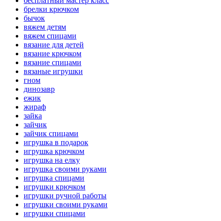
бесплатный мастер класс
брелки крючком
бычок
вяжем детям
вяжем спицами
вязание для детей
вязание крючком
вязание спицами
вязаные игрушки
гном
динозавр
ежик
жираф
зайка
зайчик
зайчик спицами
игрушка в подарок
игрушка крючком
игрушка на елку
игрушка своими руками
игрушка спицами
игрушки крючком
игрушки ручной работы
игрушки своими руками
игрушки спицами