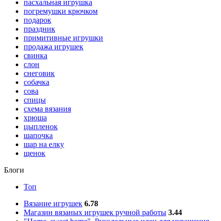
пасхальная игрушка
погремушки крючком
подарок
праздник
примитивные игрушки
продажа игрушек
свинка
слон
снеговик
собачка
сова
спицы
схема вязания
хрюша
цыпленок
шапочка
шар на елку
щенок
Блоги
Топ
Вязание игрушек
6.78
Магазин вязаных игрушек ручной работы
3.44