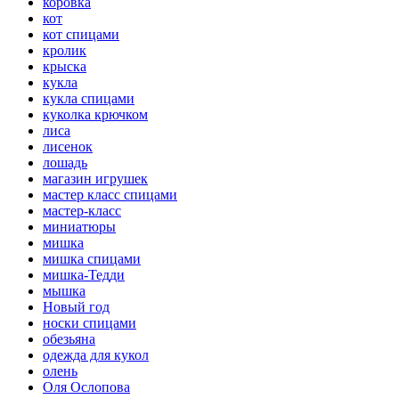
коровка
кот
кот спицами
кролик
крыска
кукла
кукла спицами
куколка крючком
лиса
лисенок
лошадь
магазин игрушек
мастер класс спицами
мастер-класс
миниатюры
мишка
мишка спицами
мишка-Тедди
мышка
Новый год
носки спицами
обезьяна
одежда для кукол
олень
Оля Ослопова