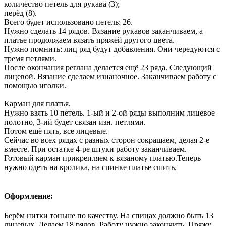
количество петель для рукава (3);
перёд (8).
Всего будет использовано петель: 26.
Нужно сделать 14 рядов. Вязание рукавов заканчиваем, а
платье продолжаем вязать пряжей другого цвета.
Нужно помнить: лиц ряд будут добавления. Они чередуются с
тремя петлями.
После окончания реглана делается ещё 23 ряда. Следующий
лицевой. Вязание сделаем изнаночное. Заканчиваем работу с
помощью иголки.
Карман для платья.
Нужно взять 10 петель. 1-ый и 2-ой ряды выполним лицевое
полотно, 3-ий будет связан изн. петлями.
Потом ещё пять, все лицевые.
Сейчас во всех рядах с разных сторон сокращаем, делая 2-е
вместе. При остатке 4-ре штуки работу заканчиваем.
Готовый карман прикрепляем к вязаному платью.Теперь
нужно одеть на кролика, на спинке платье сшить.
Оформление:
Берём нитки тоньше по качеству. На спицах должно быть 13
лицевых. Делаем 18 рядов. Работу нужно закончить. Пряжу