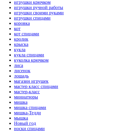
игрушки крючком
игрушки ручной работы
игрушки своими руками
игрушки спицами
коровка
кот
кот спицами
кролик
крыска
кукла
кукла спицами
куколка крючком
лиса
лисенок
лошадь
магазин игрушек
мастер класс спицами
мастер-класс
миниатюры
мишка
мишка спицами
мишка-Тедди
мышка
Новый год
носки спицами