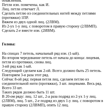
объяснения.
Петли изн. помечены, как И.
Лиц. петли отвечает Л.
Сделать петлю из соединительных нитей между петлями
(протяжки) 1ПР.
Вяжем из двух одной лиц. (2ЛВМ).
Из 2-ух 1-у лиц. с поворотом в правую сторону (2ЛВМП).
Сделать 2-е вместе изн. (2ИВМ).
Голова:
На спицах 7 петель, начальный ряд изн. (1-ый).
Во втором чередование петель от начала до конца: лицевая,
петля из протяжки, снова лиц.
3-ий ряд как 1-ый.
Следующий сделаем как 2-ой. Всего должно быть 25 петель.
Повторяем 3-и раза этот ряд.
Сейчас 8-ой ряд: первая петля лиц, сделаем петлю из
соединительной нити (протяжки), 3 шт. лицевыми. Весь ряд.
Всего 33 шт.
Таких рядов должно быть 11 шт.
В 20-ом ряду: лиц. 12 шт., 2-а раза подряд из 2-ух 1-у лиц.
(2ЛВМ), лиц. 5 шт., 2-е подряд из двух 1-у лиц. с поворотом в
правую сторону (2ЛВМП), опять 12 лиц.