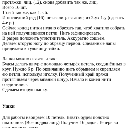
протяжки, лиц. (12), снова добавить так же, лиц.
Всего 16 шт.
15-ый так же, как 1-ый.
И последний ряд (16): петля лиц. вязание, из 2-ух 1-у (сделать
4-е р.).
Сейчас конец нитки нужно обрезать так, чтоб хватило собрать
на ней получившиеся петли. Нить зафиксировать.
В разрез положить уплотнитель. Аккуратно сошьём.
Делаем вторую ногу по образцу первой. Сделанные лапы
приделаем к туловищу зайки.
Лапки можно связать и так:
Будем делать шнур с помощью четырёх петель, соединённых в
круг. Нужно 6 р. По окончанию нить обрываем и скрепляем
ею петли, используя иголку. Полученный край пряжи
протягиваем через вязаный шнур. Начало и конец нити
соединились.
Сделаем вторую лапку.
Ушки
Для работы набираем 10 петель. Вязать будем полотно
платочное. (Все подряд лиц.) Получим 16 рядов. Теперь во
всех вторых рядах