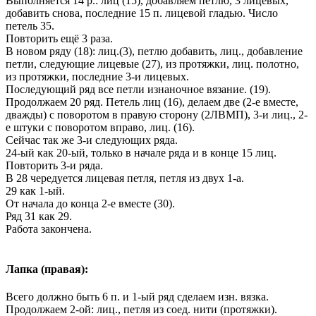
Выполняется 14 р.: лиц (15), добавляем петлю, 3 лицевых,
добавить снова, последние 15 п. лицевой гладью. Число
петель 35.
Повторить ещё 3 раза.
В новом ряду (18): лиц.(3), петлю добавить, лиц., добавление
петли, следующие лицевые (27), из протяжки, лиц. полотно,
из протяжки, последние 3-и лицевых.
Последующий ряд все петли изнаночное вязание. (19).
Продолжаем 20 ряд. Петель лиц (16), делаем две (2-е вместе,
дважды) с поворотом в правую сторону (2ЛВМП), 3-и лиц., 2-
е штуки с поворотом вправо, лиц. (16).
Сейчас так же 3-и следующих ряда.
24-ый как 20-ый, только в начале ряда и в конце 15 лиц.
Повторить 3-и ряда.
В 28 чередуется лицевая петля, петля из двух 1-а.
29 как 1-ый.
От начала до конца 2-е вместе (30).
Ряд 31 как 29.
Работа закончена.
Лапка (правая):
Всего должно быть 6 п. и 1-ый ряд сделаем изн. вязка.
Продолжаем 2-ой: лиц., петля из соед. нити (протяжки).