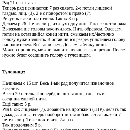
Ряд 21 изн. вязка.
Теперь ряд начинается: 7 раз связать 2-е петли лицевой
гладью, лиц. (3), 2-е с поворотом в право (7).
Рисунок вязки платочная. Таких 3-и р.
Делаем р.26. Петля лиц., из двух одну лиц. Так все петли ряда.
Вывязывание головы закончилось. Нить обрезаем. Одеваем
петли на оставшийся конец нити, смыкаем их.Частично
голову нужно зашить. В оставшийся разрез уплотняем голову
наполнителем. Всё зашиваем. Делаем зайчику лицо.
Можно пришить, можно вышить носик, глазки, ротик. После
нужно будет соединить голову с туловищем.
Туловище:
Начинаем с 15 шт. Весь 1-ый ряд получится изнаночное
вязание.
Всего 29 петель. Поочерёдно: петля лиц., сделать из
соединительной нити.
Ещё таких 5 р.
Ряд 8-ой: лицевые (7), добавить из протяжки (1ПР), делать так
дважды, лиц., теперь наоборот петля добавляется также и 7
петель лиц. Тоже повторить 2-а раза.
Так продолжим 5 р.