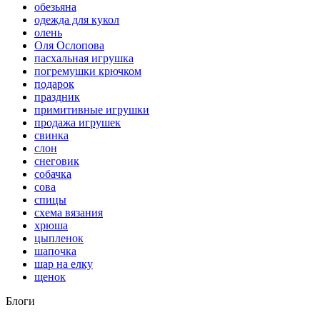
обезьяна
одежда для кукол
олень
Оля Ослопова
пасхальная игрушка
погремушки крючком
подарок
праздник
примитивные игрушки
продажа игрушек
свинка
слон
снеговик
собачка
сова
спицы
схема вязания
хрюша
цыпленок
шапочка
шар на елку
щенок
Блоги