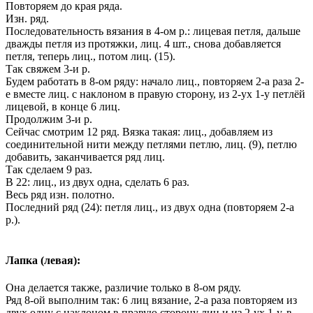
Повторяем до края ряда.
Изн. ряд.
Последовательность вязания в 4-ом р.: лицевая петля, дальше
дважды петля из протяжки, лиц. 4 шт., снова добавляется
петля, теперь лиц., потом лиц. (15).
Так свяжем 3-и р.
Будем работать в 8-ом ряду: начало лиц., повторяем 2-а раза 2-
е вместе лиц. с наклоном в правую сторону, из 2-ух 1-у петлёй
лицевой, в конце 6 лиц.
Продолжим 3-и р.
Сейчас смотрим 12 ряд. Вязка такая: лиц., добавляем из
соединительной нити между петлями петлю, лиц. (9), петлю
добавить, заканчивается ряд лиц.
Так сделаем 9 раз.
В 22: лиц., из двух одна, сделать 6 раз.
Весь ряд изн. полотно.
Последний ряд (24): петля лиц., из двух одна (повторяем 2-а
р.).
Лапка (левая):
Она делается также, различие только в 8-ом ряду.
Ряд 8-ой выполним так: 6 лиц вязание, 2-а раза повторяем из
двух одну с наклоном в правую сторону лиц и из 2-ух 1-у, в