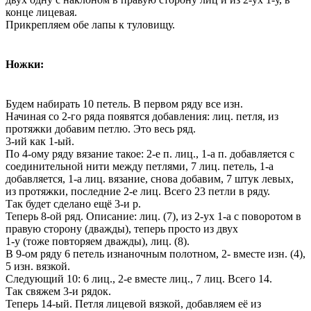
конце лицевая.
Прикрепляем обе лапы к туловищу.
Ножки:
Будем набирать 10 петель. В первом ряду все изн.
Начиная со 2-го ряда появятся добавления: лиц. петля, из
протяжки добавим петлю. Это весь ряд.
3-ий как 1-ый.
По 4-ому ряду вязание такое: 2-е п. лиц., 1-а п. добавляется с
соединительной нити между петлями, 7 лиц. петель, 1-а
добавляется, 1-а лиц. вязание, снова добавим, 7 штук левых,
из протяжки, последние 2-е лиц. Всего 23 петли в ряду.
Так будет сделано ещё 3-и р.
Теперь 8-ой ряд. Описание: лиц. (7), из 2-ух 1-а с поворотом в
правую сторону (дважды), теперь просто из двух
1-у (тоже повторяем дважды), лиц. (8).
В 9-ом ряду 6 петель изнаночным полотном, 2- вместе изн. (4),
5 изн. вязкой.
Следующий 10: 6 лиц., 2-е вместе лиц., 7 лиц. Всего 14.
Так свяжем 3-и рядок.
Теперь 14-ый. Петля лицевой вязкой, добавляем её из