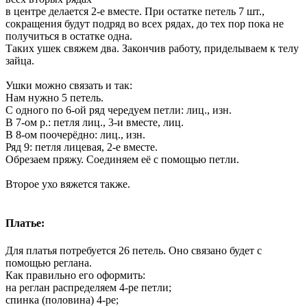
в центре делается 2-е вместе. При остатке петель 7 шт.,
сокращения будут подряд во всех рядах, до тех пор пока не
получиться в остатке одна.
Таких ушек свяжем два. Закончив работу, приделываем к телу
зайца.
Ушки можно связать и так:
Нам нужно 5 петель.
С одного по 6-ой ряд чередуем петли: лиц., изн.
В 7-ом р.: петля лиц., 3-и вместе, лиц.
В 8-ом поочерёдно: лиц., изн.
Ряд 9: петля лицевая, 2-е вместе.
Обрезаем пряжу. Соединяем её с помощью петли.
Второе ухо вяжется также.
Платье:
Для платья потребуется 26 петель. Оно связано будет с
помощью реглана.
Как правильно его оформить:
на реглан распределяем 4-ре петли;
спинка (половина) 4-ре;