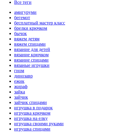
Все теги
амигуруми
бегемот
бесплатный мастер класс
брелки крючком
бычок
вяжем детям
вяжем спицами
вязание для детей
вязание крючком
вязание спицами
вязаные игрушки
гном
динозавр
ежик
жираф
зайка
зайчик
зайчик спицами
игрушка в подарок
игрушка крючком
игрушка на елку
игрушка своими руками
игрушка спицами