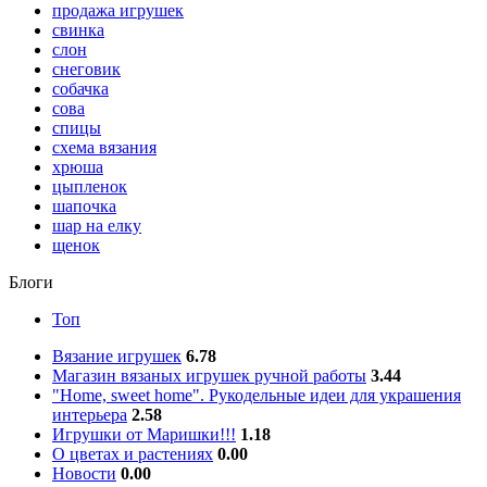
продажа игрушек
свинка
слон
снеговик
собачка
сова
спицы
схема вязания
хрюша
цыпленок
шапочка
шар на елку
щенок
Блоги
Топ
Вязание игрушек
6.78
Магазин вязаных игрушек ручной работы
3.44
"Home, sweet home". Рукодельные идеи для украшения
интерьера
2.58
Игрушки от Маришки!!!
1.18
О цветах и растениях
0.00
Новости
0.00