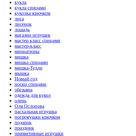
кукла
кукла спицами
куколка крючком
лиса
лисенок
лошадь
магазин игрушек
мастер класс спицами
мастер-класс
миниатюры
мишка
мишка спицами
мишка-Тедди
мышка
Новый год
носки спицами
обезьяна
одежда для кукол
олень
Оля Ослопова
пасхальная игрушка
погремушки крючком
подарок
праздник
примитивные игрушки