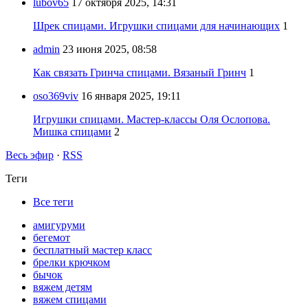
lubov65
17 октября 2025, 14:31
Шрек спицами. Игрушки спицами для начинающих
1
admin
23 июня 2025, 08:58
Как связать Гринча спицами. Вязаный Гринч
1
oso369viv
16 января 2025, 19:11
Игрушки спицами. Мастер-классы Оля Ослопова.
Мишка спицами
2
Весь эфир
·
RSS
Теги
Все теги
амигуруми
бегемот
бесплатный мастер класс
брелки крючком
бычок
вяжем детям
вяжем спицами