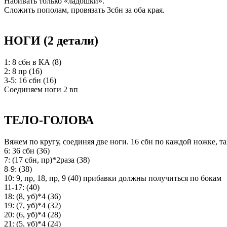
Набивать только «ладошки».
Сложить пополам, провязать 3сбн за оба края.
НОГИ (2 детали)
1: 8 сбн в КА (8)
2: 8 пр (16)
3-5: 16 сбн (16)
Соединяем ноги 2 вп
ТЕЛО-ГОЛОВА
Вяжем по кругу, соединяя две ноги. 16 сбн по каждой ножке, т
6: 36 сбн (36)
7: (17 сбн, пр)*2раза (38)
8-9: (38)
10: 9, пр, 18, пр, 9 (40) прибавки должны получиться по бокам
11-17: (40)
18: (8, уб)*4 (36)
19: (7, уб)*4 (32)
20: (6, уб)*4 (28)
21: (5, уб)*4 (24)