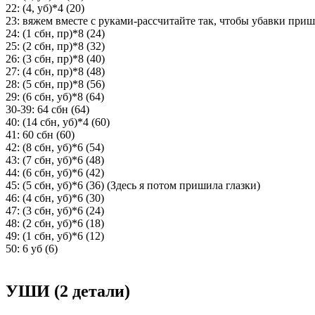
22: (4, уб)*4 (20)
23: вяжем вместе с руками-рассчитайте так, чтобы убавки пришлис
24: (1 сбн, пр)*8 (24)
25: (2 сбн, пр)*8 (32)
26: (3 сбн, пр)*8 (40)
27: (4 сбн, пр)*8 (48)
28: (5 сбн, пр)*8 (56)
29: (6 сбн, уб)*8 (64)
30-39: 64 сбн (64)
40: (14 сбн, уб)*4 (60)
41: 60 сбн (60)
42: (8 сбн, уб)*6 (54)
43: (7 сбн, уб)*6 (48)
44: (6 сбн, уб)*6 (42)
45: (5 сбн, уб)*6 (36) (Здесь я потом пришила глазки)
46: (4 сбн, уб)*6 (30)
47: (3 сбн, уб)*6 (24)
48: (2 сбн, уб)*6 (18)
49: (1 сбн, уб)*6 (12)
50: 6 уб (6)
УШИ (2 детали)