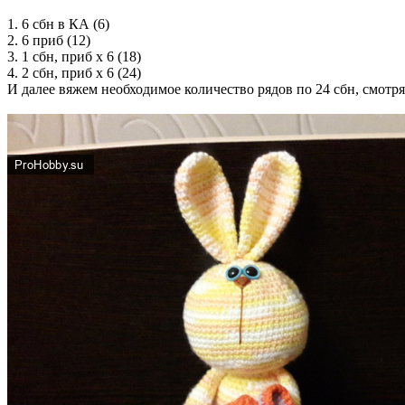
1. 6 сбн в КА (6)
2. 6 приб (12)
3. 1 сбн, приб х 6 (18)
4. 2 сбн, приб х 6 (24)
И далее вяжем необходимое количество рядов по 24 сбн, смотря