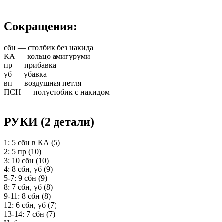
Сокращения:
сбн — столбик без накида
КА — кольцо амигуруми
пр — прибавка
уб — убавка
вп — воздушная петля
ПСН — полустобик с накидом
РУКИ (2 детали)
1: 5 сбн в КА (5)
2: 5 пр (10)
3: 10 сбн (10)
4: 8 сбн, уб (9)
5-7: 9 сбн (9)
8: 7 сбн, уб (8)
9-11: 8 сбн (8)
12: 6 сбн, уб (7)
13-14: 7 сбн (7)