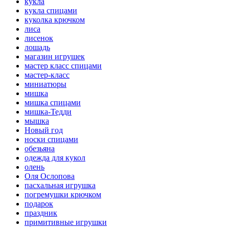
кукла
кукла спицами
куколка крючком
лиса
лисенок
лошадь
магазин игрушек
мастер класс спицами
мастер-класс
миниатюры
мишка
мишка спицами
мишка-Тедди
мышка
Новый год
носки спицами
обезьяна
одежда для кукол
олень
Оля Ослопова
пасхальная игрушка
погремушки крючком
подарок
праздник
примитивные игрушки