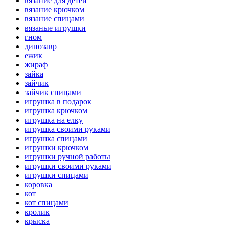
вязание для детей
вязание крючком
вязание спицами
вязаные игрушки
гном
динозавр
ежик
жираф
зайка
зайчик
зайчик спицами
игрушка в подарок
игрушка крючком
игрушка на елку
игрушка своими руками
игрушка спицами
игрушки крючком
игрушки ручной работы
игрушки своими руками
игрушки спицами
коровка
кот
кот спицами
кролик
крыска