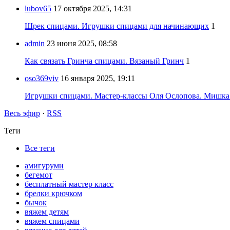
lubov65
17 октября 2025, 14:31
Шрек спицами. Игрушки спицами для начинающих
1
admin
23 июня 2025, 08:58
Как связать Гринча спицами. Вязаный Гринч
1
oso369viv
16 января 2025, 19:11
Игрушки спицами. Мастер-классы Оля Ослопова. Мишка
Весь эфир
·
RSS
Теги
Все теги
амигуруми
бегемот
бесплатный мастер класс
брелки крючком
бычок
вяжем детям
вяжем спицами