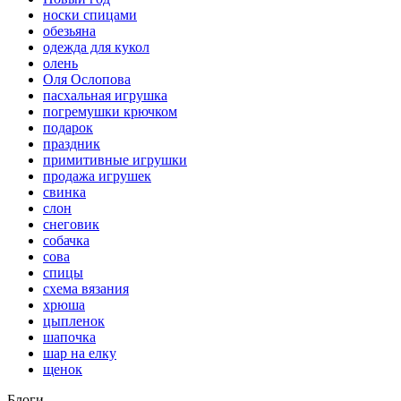
носки спицами
обезьяна
одежда для кукол
олень
Оля Ослопова
пасхальная игрушка
погремушки крючком
подарок
праздник
примитивные игрушки
продажа игрушек
свинка
слон
снеговик
собачка
сова
спицы
схема вязания
хрюша
цыпленок
шапочка
шар на елку
щенок
Блоги