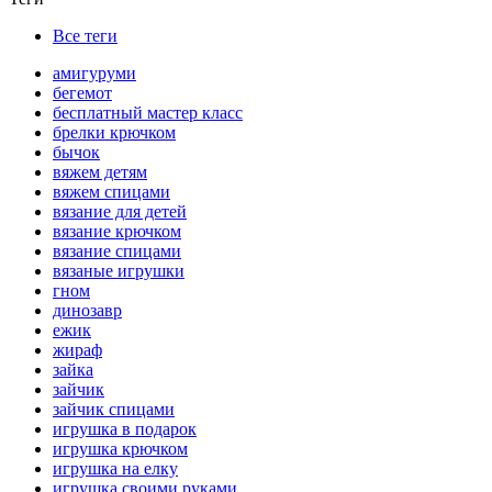
Все теги
амигуруми
бегемот
бесплатный мастер класс
брелки крючком
бычок
вяжем детям
вяжем спицами
вязание для детей
вязание крючком
вязание спицами
вязаные игрушки
гном
динозавр
ежик
жираф
зайка
зайчик
зайчик спицами
игрушка в подарок
игрушка крючком
игрушка на елку
игрушка своими руками