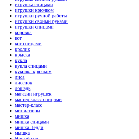
игрушка спицами
игрушки крючком
игрушки ручной работы
игрушки своими руками
игрушки спицами
коровка
кот
кот спицами
кролик
крыска
кукла
кукла спицами
куколка крючком
лиса
лисенок
лошадь
магазин игрушек
мастер класс спицами
мастер-класс
миниатюры
мишка
мишка спицами
мишка-Тедди
мышка
Новый год