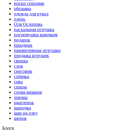
носки спицами
обезьяна
одежда для кукол
олень
Оля Ослопова
пасхальная игрушка
погремушки крючком
подарок
праздник
примитивные игрушки
продажа игрушек
свинка
слон
снеговик
собачка
сова
спицы
схема вязания
хрюша
цыпленок
шапочка
шар на елку
щенок
Блоги