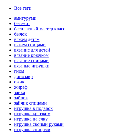
Все теги
амигуруми
бегемот
бесплатный мастер класс
бычок
вяжем детям
вяжем спицами
вязание для детей
вязание крючком
вязание спицами
вязаные игрушки
гном
динозавр
ежик
жираф
зайка
зайчик
зайчик спицами
игрушка в подарок
игрушка крючком
игрушка на елку
игрушка своими руками
игрушка спицами