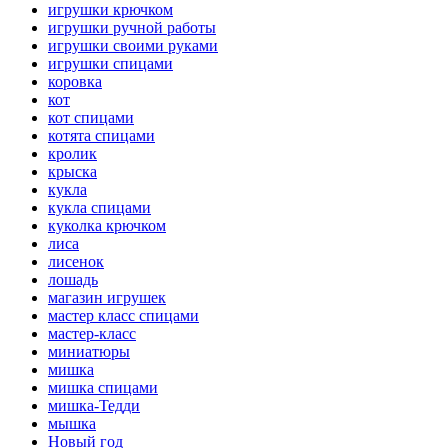
игрушки крючком
игрушки ручной работы
игрушки своими руками
игрушки спицами
коровка
кот
кот спицами
котята спицами
кролик
крыска
кукла
кукла спицами
куколка крючком
лиса
лисенок
лошадь
магазин игрушек
мастер класс спицами
мастер-класс
миниатюры
мишка
мишка спицами
мишка-Тедди
мышка
Новый год